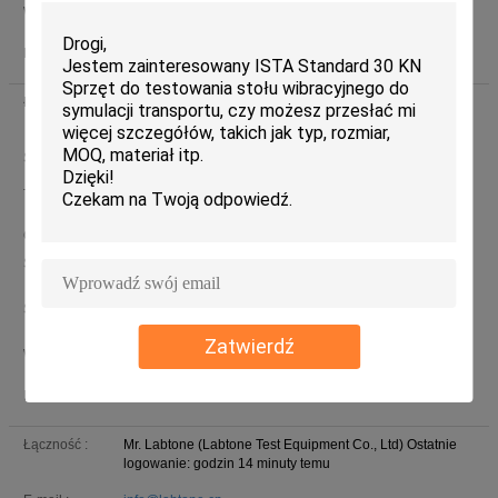
349721245
wechat
WeChat :
E-mail :
lab01@labtone.cn
Łączność :
Yolin Yang (Labtone Test Equipment Co., Ltd)
Ostatnie
logowanie: godzin 14 minuty temu
Stanowisko :
Oversea sales
Telefon :
13798525810
+8613798525810
Whatsapp
CO
SŁYCHAĆ :
yolin20
skype
Skype :
Zatwierdź
Yolin20
wechat
WeChat :
E-mail :
lab03@labtone.cn
Łączność :
Mr. Labtone (Labtone Test Equipment Co., Ltd)
Ostatnie
logowanie: godzin 14 minuty temu