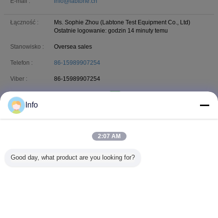
E-mail :
info@labtone.cn
Łączność :
Ms. Sophie Zhou (Labtone Test Equipment Co., Ltd)
Ostatnie logowanie: godzin 14 minuty temu
Stanowisko :
Oversea sales
Telefon :
86-15989907254
Viber :
86-15989907254
+8615989907254
Whatsapp
CO
Info
SŁYCHAĆ :
sophia.zhou306
skype
Skype :
2:07 AM
Sophiezhou_test
wechat
WeChat :
Good day, what product are you looking for?
E-mail :
sophiez@labtone.cn
Zmień język