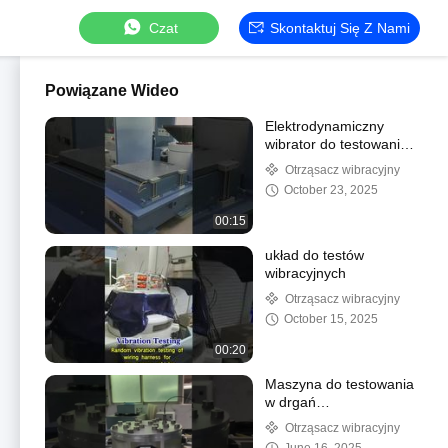
Czat
Skontaktuj Się Z Nami
Powiązane Wideo
Elektrodynamiczny
wibrator do testowania
części samolotów
Otrząsacz wibracyjny
Spełnia normę MIL-
October 23, 2025
STD-810G
00:15
układ do testów
wibracyjnych
Otrząsacz wibracyjny
October 15, 2025
00:20
Maszyna do testowania
w drgań
bezprzewodowych dla
Otrząsacz wibracyjny
badań laboratoryjnych