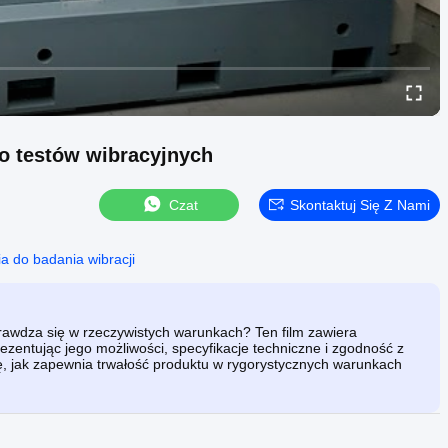
o testów wibracyjnych
Czat
Skontaktuj Się Z Nami
a do badania wibracji
rawdza się w rzeczywistych warunkach? Ten film zawiera
zentując jego możliwości, specyfikacje techniczne i zgodność z
, jak zapewnia trwałość produktu w rygorystycznych warunkach