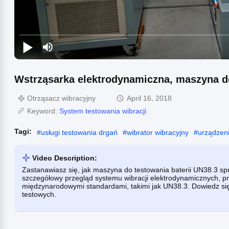
Wstrząsarka elektrodynamiczna, maszyna d
Otrząsacz wibracyjny
April 16, 2018
Keyword:
System testowania wibracji
Tagi:
#
usługi testowania drgań
#
wibrator wibracyjny
#
urządzeni
Video Description:
Zastanawiasz się, jak maszyna do testowania baterii UN38.3 sp
szczegółowy przegląd systemu wibracji elektrodynamicznych, pre
międzynarodowymi standardami, takimi jak UN38.3. Dowiedz się
testowych.