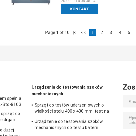
2023-09-14 08:38:14
KONTAKT
Page 1 of 10
|<
<<
1
2
3
4
5
Zos
Urządzenia do testowania szoków
mechanicznych
em spełnia
IL-Std-810G
Sprzęt do testów uderzeniowych o
wielkości stołu 400 x 400 mm, test na
 sprzęt do
50g 11ms, 150g 6ms
ie drgań
Urządzenie do testowania szoków
mechanicznych do testu baterii
o dużej
szokowej na fali sinusoidalnej IEC62281