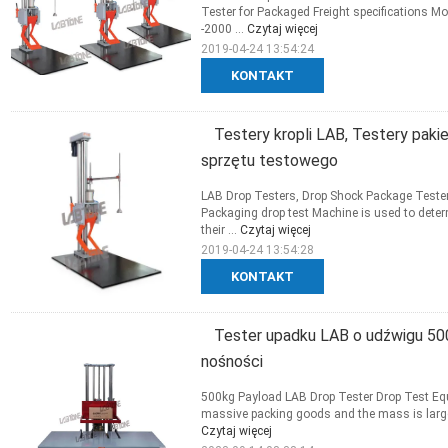
Tester for Packaged Freight specifications 
-2000 ...
Czytaj więcej
2019-04-24 13:54:24
KONTAKT
Testery kropli LAB, Testery pak
sprzętu testowego
LAB Drop Testers, Drop Shock Package Tester
Packaging drop test Machine is used to deter
their ...
Czytaj więcej
2019-04-24 13:54:28
KONTAKT
Tester upadku LAB o udźwigu 500
nośności
500kg Payload LAB Drop Tester Drop Test Equ
massive packing goods and the mass is large, th
Czytaj więcej