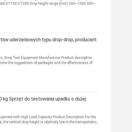
Model DT150 DT200 Drop height range (mm) 300---1500 300---
ietów uderzeniowych typu drop-drop, producent
s, Drop Test Equipment Manufacturer Product description
mine the ruggedness of packages and the effectiveness of
 kg Sprzęt do testowania upadku o dużej
ipment with High Load Capacity Product Description For the
e vertical drop height is relatively low in the transportatio...