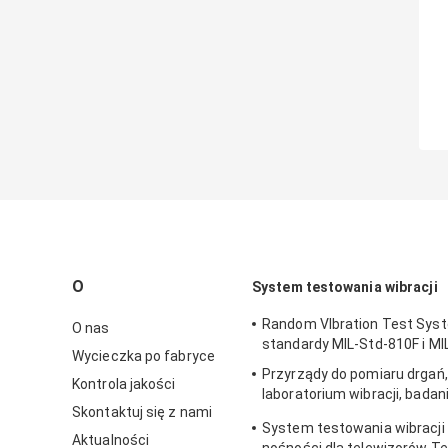
O
System testowania wibracji
Random VIbration Test Syst
O nas
standardy MIL-Std-810F i M
Wycieczka po fabryce
Przyrządy do pomiaru drgań,
Kontrola jakości
laboratorium wibracji, badan
Skontaktuj się z nami
sinusoidalnych
System testowania wibracji 
Aktualności