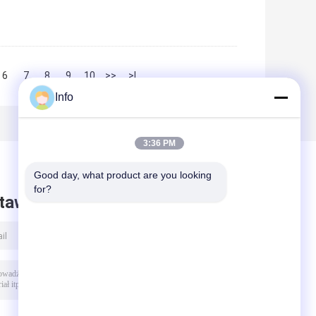
6
7
8
9
10
>>
>|
Info
3:36 PM
Good day, what product are you looking 
for?
taw wiadomość