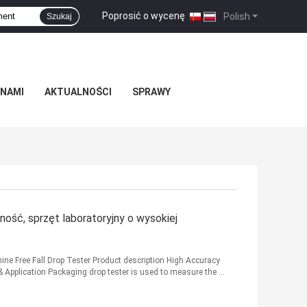
Poprosić o wycenę
|
Polish
Szukaj
 NAMI
AKTUALNOŚCI
SPRAWY
ość, sprzęt laboratoryjny o wysokiej
ne Free Fall Drop Tester Product description High Accuracy
& Application Packaging drop tester is used to measure the ...