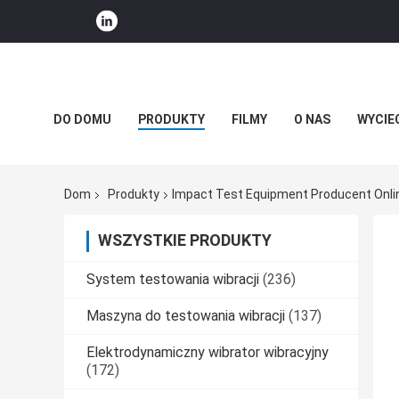
DO DOMU
PRODUKTY
FILMY
O NAS
WYCIE
WIADOMOŚCI FIRMOWE
Dom
Produkty
Impact Test Equipment Producent Onli
WSZYSTKIE PRODUKTY
System testowania wibracji
(236)
Maszyna do testowania wibracji
(137)
Elektrodynamiczny wibrator wibracyjny
(172)