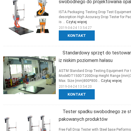
swobodnego do projektowania op
ISTA Packaging Testing Drop Test Equipment 
description High Accuracy Drop Tester for Pac
is ...
Czytaj więcej
2019-04-24 13:54:27
KONTAKT
Standardowy sprzęt do testowan
iz niskim poziomem hałasu
ASTM Standard Drop Testing Equipment For Ca
ModelDT150DT200Drop Height Range (mm)3
Max. Size (mm)800*800...
Czytaj więcej
2019-04-24 13:54:20
KONTAKT
Tester spadku swobodnego ze st
pakowanych produktów
Free Fall Drop Tester with Steel base Perfor