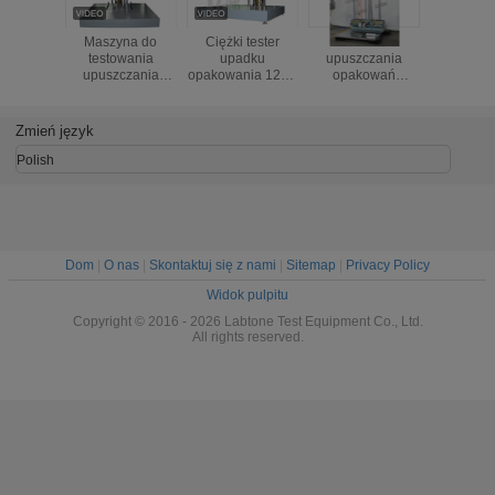
Maszyna do
Ciężki tester
Tester
Niskoko
testowania
upadku
upuszczania
precyzyjny
upuszczania
opakowania 1200
opakowań
upadku S
ciężkich paczek
mm z
inteligentnych /
normy 
ładownością 200
telefonów
TAPPI, ISO
kg
komórkowych do
IST
Zmień język
przenośnych
gadżetów
Polish
mobilnych
Dom
|
O nas
|
Skontaktuj się z nami
|
Sitemap
|
Privacy Policy
Widok pulpitu
Copyright © 2016 - 2026 Labtone Test Equipment Co., Ltd.
All rights reserved.