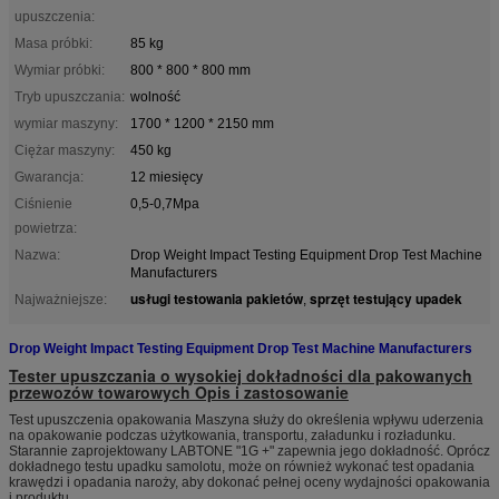
upuszczenia:
Masa próbki:
85 kg
Wymiar próbki:
800 * 800 * 800 mm
Tryb upuszczania:
wolność
wymiar maszyny:
1700 * 1200 * 2150 mm
Ciężar maszyny:
450 kg
Gwarancja:
12 miesięcy
Ciśnienie
0,5-0,7Mpa
powietrza:
Nazwa:
Drop Weight Impact Testing Equipment Drop Test Machine
Manufacturers
usługi testowania pakietów
sprzęt testujący upadek
Najważniejsze:
,
Drop Weight Impact Testing Equipment Drop Test Machine Manufacturers
Tester upuszczania o wysokiej dokładności dla pakowanych
przewozów towarowych Opis i zastosowanie
Test upuszczenia opakowania Maszyna służy do określenia wpływu uderzenia
na opakowanie podczas użytkowania, transportu, załadunku i rozładunku.
Starannie zaprojektowany LABTONE "1G +" zapewnia jego dokładność. Oprócz
dokładnego testu upadku samolotu, może on również wykonać test opadania
krawędzi i opadania naroży, aby dokonać pełnej oceny wydajności opakowania
i produktu