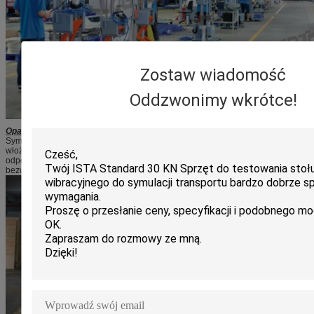
Zostaw wiadomość
Oddzwonimy wkrótce!
Opakowanie
Symulacja Animatronic Klient Triceratops są pokryte folią bąbelkową przed
włożeniem ich do drewnianej skrzyni, która ma nie tylko dobrą amortyzację,
odporność na uderzenia, zgrzewanie, a także ma zalety nietoksycznego,
bezwonnego, korozji wilgoci, dobrej przezroczystości itp.