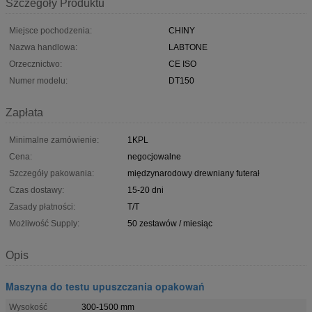
Szczegóły Produktu
Miejsce pochodzenia:
CHINY
Nazwa handlowa:
LABTONE
Orzecznictwo:
CE ISO
Numer modelu:
DT150
Zapłata
Minimalne zamówienie:
1KPL
Cena:
negocjowalne
Szczegóły pakowania:
międzynarodowy drewniany futerał
Czas dostawy:
15-20 dni
Zasady płatności:
T/T
Możliwość Supply:
50 zestawów / miesiąc
Opis
Maszyna do testu upuszczania opakowań
Wysokość
300-1500 mm