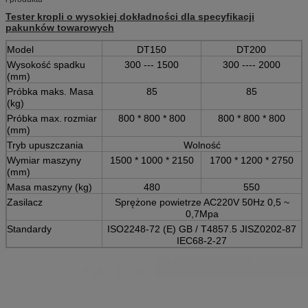
Tester kropli o wysokiej dokładności dla specyfikacji
pakunków towarowych
Model
DT150
DT200
Wysokość spadku
300 --- 1500
300 ---- 2000
(mm)
Próbka maks. Masa
85
85
(kg)
Próbka max.
rozmiar
800 * 800 * 800
800 * 800 * 800
(mm)
Tryb upuszczania
Wolność
Wymiar maszyny
1500 * 1000 * 2150
1700 * 1200 * 2750
(mm)
Masa maszyny (kg)
480
550
Zasilacz
Sprężone powietrze AC220V 50Hz 0,5 ~
0,7Mpa
Standardy
ISO2248-72 (E) GB / T4857.5 JISZ0202-87
IEC68-2-27