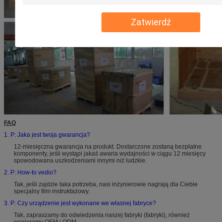
Zatwierdź
FAQ
1. P: Jaka jest twoja gwarancja?
12-miesięczna gwarancja na produkt. Dostarczone zostaną bezpłatne
komponenty, jeśli wystąpi jakaś awaria wydajności w ciągu 12 miesięcy
spowodowana uszkodzeniami innymi niż ludzkie.
2. P: How-to vedio?
Tak, jeśli zajdzie taka potrzeba, nasi inżynierowie nagrają dla Ciebie
specjalny film instruktażowy.
3. P: Czy urządzenie jest wykonane we własnej fabryce?
Tak, zapraszamy do odwiedzenia naszej fabryki (fabryki), również
wspieramy OEM i ODM.