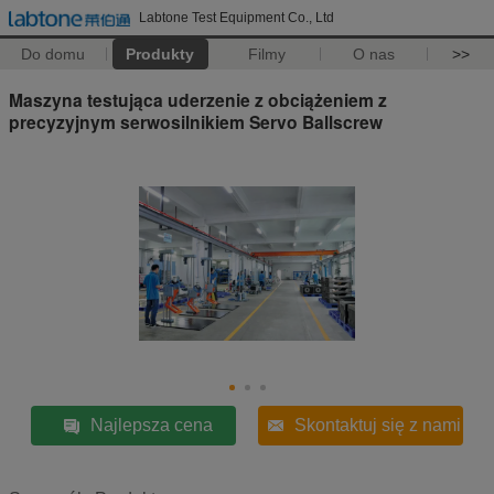
Labtone Test Equipment Co., Ltd
Do domu
Produkty
Filmy
O nas
>>
Maszyna testująca uderzenie z obciążeniem z
precyzyjnym serwosilnikiem Servo Ballscrew
Najlepsza cena
Skontaktuj się z nami