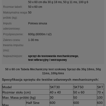
50 x 60 cm dla 30 g 18 ms, 50 g 11 ms, 100 g 6
Rozmiar tabeli:
50 x 60 cm
Maksymalna waga
50
próbki (kg):
Impuls
Połowa sinusa
uderzeniowy:
Przyśpieszenie:
600g (6000m / s2)
Zakres czasu
1-30 ms
trwania impulsu
(ms):
sprzęt do testowania mechanicznego
Najważniejsze:
,
test wibracyjny i wstrząsowy
50 x 60 cm Tabela Mechaniczny test szokowy Sprzęt dla 30g 18ms, 50g
11ms, 100g 6ms
Specyfikacja sprzętu do testów udarowych mechanicznych:
Model
SKT30
SKT50
SKT1
Rozmiar stołu (cm)
40 x 40
50 x 60
70 x 
Max.
Masa próbki (kg)
30
50
100
Half Sine
600
600
600
Max.