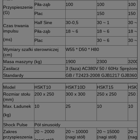
Piła-ząb
100
100
100
Przyspieszenie
(G)
Plac
150
150
Half Sine
30-0,5
30 ~ 1
30 ~ 
Czas trwania
impulsu
Piła-ząb
18 ~ 6
18 ~ 6
18 ~ 
(ms)
Plac
30 ~ 6
30 ~ 
Wymiary szafki sterowniczej
W55 * D50 * H80
(cm)
Masa maszyny (kg)
1900
2300
3200
Zasilacz
3 (faza) AC380V 50 / 60Hz Sprężone 
Standardy
GB / T2423-2008 GJB1217 GJB360.
Model
HSKT10
HSKT10D
HSKT15
HSKT
Rozmiar stołu
200 x 250
300 x 300
250 x 250
250 x
(mm)
Max.
Ładunek
10
25
10
10
(kg)
Shock Pulse
Pół sinusoidy
Zakres
20 ~ 2000
20 ~ 10000
20 ~ 15000
20 ~ 
przyspieszenia
(nagi stół)
(nagi stół)
(nagi 
(nagi stół)