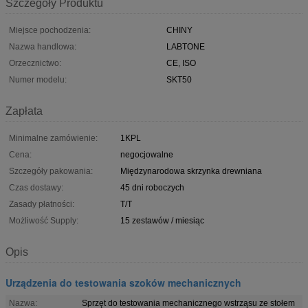
Szczegóły Produktu
Miejsce pochodzenia:
CHINY
Nazwa handlowa:
LABTONE
Orzecznictwo:
CE, ISO
Numer modelu:
SKT50
Zapłata
Minimalne zamówienie:
1KPL
Cena:
negocjowalne
Szczegóły pakowania:
Międzynarodowa skrzynka drewniana
Czas dostawy:
45 dni roboczych
Zasady płatności:
T/T
Możliwość Supply:
15 zestawów / miesiąc
Opis
Urządzenia do testowania szoków mechanicznych
Nazwa:
Sprzęt do testowania mechanicznego wstrząsu ze stołem