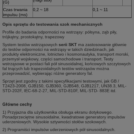
(G)
Czas trwania
0,2 ~ 18
0,1 ~ 11
impulsu (ms)
Opis sprzętu do testowania szok mechanicznych
Profile do badania odporności na wstrząsy: półsyna, ząb piły,
trójkątny, prostokątny, trapezowy
System testów wstrząsowych
serii SKT
ma zastosowanie głównie
do testów odporności na wstrząsy w takich dziedzinach, jak
produkty elektroniczne, lotnictwo i kosmonautyka, transport morski,
przemysł wojskowy, części samochodowe i transport.
Testy
wstrząsowe w postaci fali pół sinusoidalnej, końcowych szczytowych
fal tnących lub trapezoidalnych testów wstrząsów można
przeprowadzić, wybierając różne generatory fal.
Sprzęt jest zgodny z takimi specyfikacjami testowymi, jak GB /
T2423-2008, GJB150, GJB360, GJB548, GJB1217, UN38.3, MIL-
STD-202F, IEC-68-2-27, MIL-STD-810F, MIL-STD- 883E itd.
Główne cechy
1) Przyjazna dla użytkownika obsługa ekranu dotykowego.
Ponadprzeciętne sinusoidalne, kwadratowe generatory impulsów
uderzeniowych. Wysokie sztywności stołów szokowych.
2) Programiści impulsów uderzeniowych pół sinusoidalnych.