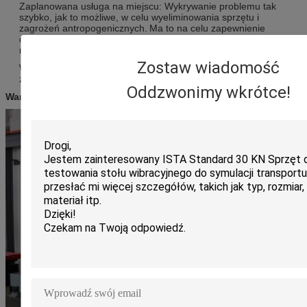
Zaplanowana usługa na miejscu: Wykrywanie problemu tak
szybko, jak to możliwe, w celu wyeliminowania sprzętu i
zagrożeń antropogenicznych.
Ma to na celu zapewnienie
długotrwałej i stabilnej pracy sprzętu oraz dostarczanie
najnowszych informacji technicznych.
Zostaw wiadomość
Wsparcie techniczne: specjalne usługi płatne są świadczone
zgodnie z potrzebami klienta.
Oddzwonimy wkrótce!
Warsztat: