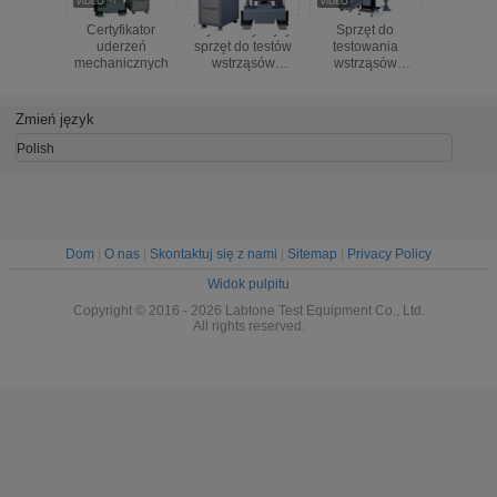
Certyfikator
Wysokowydajny
Sprzęt do
SKT
uderzeń
sprzęt do testów
testowania
Mechan
mechanicznych
wstrząsów
wstrząsów
sprzęt do
mechanicznych
mechanicznych
wstrząso
do testu
3000g @ 0,2ms
kg Łado
półgąsienicowego
Spełnia IEC
Perfoms Ha
Zmień język
150g 6ms
60068-2-27
100g 
Polish
Dom
|
O nas
|
Skontaktuj się z nami
|
Sitemap
|
Privacy Policy
Widok pulpitu
Copyright © 2016 - 2026 Labtone Test Equipment Co., Ltd.
All rights reserved.