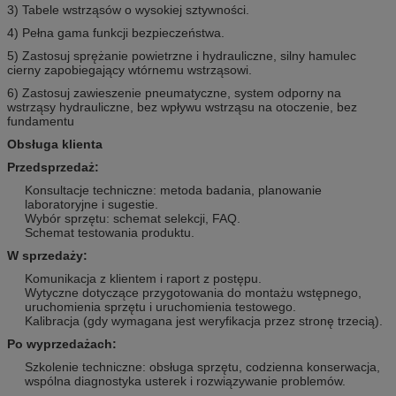
3) Tabele wstrząsów o wysokiej sztywności.
4) Pełna gama funkcji bezpieczeństwa.
5) Zastosuj sprężanie powietrzne i hydrauliczne, silny hamulec
cierny zapobiegający wtórnemu wstrząsowi.
6) Zastosuj zawieszenie pneumatyczne, system odporny na
wstrząsy hydrauliczne, bez wpływu wstrząsu na otoczenie, bez
fundamentu
Obsługa klienta
Przedsprzedaż:
Konsultacje techniczne: metoda badania, planowanie
laboratoryjne i sugestie.
Wybór sprzętu: schemat selekcji, FAQ.
Schemat testowania produktu.
W sprzedaży:
Komunikacja z klientem i raport z postępu.
Wytyczne dotyczące przygotowania do montażu wstępnego,
uruchomienia sprzętu i uruchomienia testowego.
Kalibracja (gdy wymagana jest weryfikacja przez stronę trzecią).
Po wyprzedażach:
Szkolenie techniczne: obsługa sprzętu, codzienna konserwacja,
wspólna diagnostyka usterek i rozwiązywanie problemów.