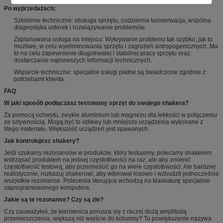
Po wyprzedażach:
Szkolenie techniczne: obsługa sprzętu, codzienna konserwacja, wspólna
diagnostyka usterek i rozwiązywanie problemów.
Zaplanowana usługa na miejscu: Wykrywanie problemu tak szybko, jak to
możliwe, w celu wyeliminowania sprzętu i zagrożeń antropogenicznych.
Ma
to na celu zapewnienie długotrwałej i stabilnej pracy sprzętu oraz
dostarczanie najnowszych informacji technicznych.
Wsparcie techniczne: specjalne usługi płatne są świadczone zgodnie z
potrzebami klienta.
FAQ
W jaki sposób podłączasz testowany sprzęt do swojego shakera?
Za pomocą uchwytu, zwykle aluminium lub magnezu dla lekkości w połączeniu
ze sztywnością. Mogą być to odlewy lub mniejsze urządzenia wykonane z
litego materiału. Większość urządzeń jest spawanych.
Jak kontrolujesz shakery?
Jeśli szukamy rezonansów w produkcie, który testujemy, polecamy shakerem
wstrząsać produktem na jednej częstotliwości na raz, ale aby zmienić
częstotliwość testową, aby przemieścić go na wiele częstotliwości. Ale bardziej
realistycznie, rozkazuj shakerowi, aby wibrował losowo i wzbudził jednocześnie
wszystkie rezonanse. Polecenia sterujące wchodzą na klawiaturę specjalnie
zaprogramowanego komputera.
Jakie są te rezonanse? Czy są złe?
Czy zauważyłeś, że kierownica porusza się z raczej dużą amplitudą
przemieszczenia, większą niż wejście do kolumny? To powiększenie nazywa