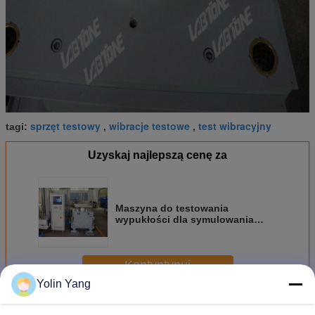
sprzęt testowy
wibracje testowe
test wibracyjny
tagi:
,
,
Uzyskaj najlepszą cenę za
Maszyna do testowania
wypukłości dla symulowania
wpływu elektrycznego produktu
podczas transportu
Kontyntynuj
Yolin Yang
Bump Test Machine
Jeszcze