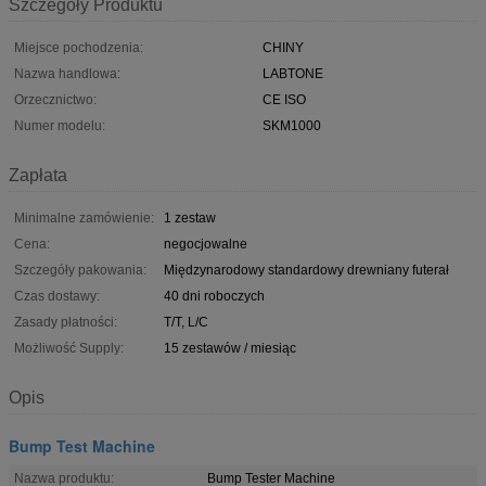
Szczegóły Produktu
Miejsce pochodzenia:
CHINY
Nazwa handlowa:
LABTONE
Orzecznictwo:
CE ISO
Numer modelu:
SKM1000
Zapłata
Minimalne zamówienie:
1 zestaw
Cena:
negocjowalne
Szczegóły pakowania:
Międzynarodowy standardowy drewniany futerał
Czas dostawy:
40 dni roboczych
Zasady płatności:
T/T, L/C
Możliwość Supply:
15 zestawów / miesiąc
Opis
Bump Test Machine
Nazwa produktu:
Bump Tester Machine