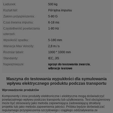
Ładunek:
500 kg
Kształt fali:
Pół tętna impulsu
Zakres przyspieszenia:
5-80 G
Czas trwania impulsu:
6-18 ms
Częstotliwość powtarzania
1-80 Hz
uderzeń:
Wysokość spadku:
5-180 mm
Wariacja Max Velocity:
2,8 m / s
Rozmiar tabeli:
1000 * 1000 mm
Standardy:
IEC, JIS
sprzęt do testowania zwarcia
Najważniejsze:
,
wibracje testowe
Maszyna do testowania wypukłości dla symulowania
wpływu elektrycznego produktu podczas transportu
Wprowadzenie produktów
Komponenty i inne produkty elektroniczne i elektryczne mogą doświadczyć
powtarzalnego wpływu podczas transportu lub użytkowania. Test obciążeniowy
może być stosowany jako metoda zapewniająca zadowalającą strukturę
projektu lub jako metoda zapewnienia jakości. Próbka będzie doświadczać
regularnego przyspieszenia szczytowego i ciągłego oddziaływania ze