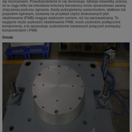
się rezonansem. Prawdopodobnie to cię denerwuje. Istnieje niewielka szansa,
że ​​w ciągu kilku lat chłostanie kolumny kierownicy może spowodować awarię
zmęczenia podczas zginania. Kiedy potrząśniemy samochodem, statkiem lub
pojazdem lądowym, szukamy na przykład części drukowanych płyt
okablowania (PWB) reaguje większym ruchem, niż my wprowadzamy. To
wygięcie może uszkodzić okablowanie PWB, może uszkodzić podłączone
komponenty, a to spowoduje uszkodzenie lutowanych połączeń pomiędzy
komponentami i PWB.
Detale