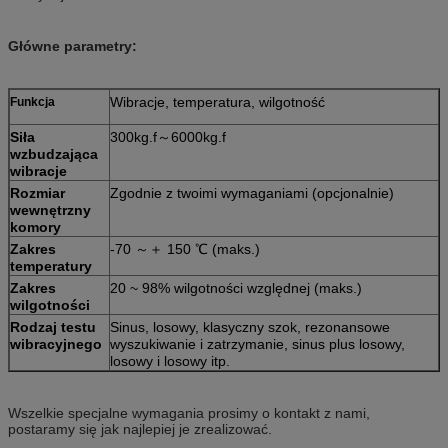
Główne parametry:
Wibracje, temperatura, wilgotność
Funkcja
Siła
300kg.f～6000kg.f
wzbudzająca
wibracje
Rozmiar
Zgodnie z twoimi wymaganiami (opcjonalnie)
wewnętrzny
komory
Zakres
-70 ～＋ 150 ℃ (maks.)
temperatury
Zakres
20 ~ 98% wilgotności względnej (maks.)
wilgotności
Rodzaj testu
Sinus, losowy, klasyczny szok, rezonansowe
wibracyjnego
wyszukiwanie i zatrzymanie, sinus plus losowy,
losowy i losowy itp.
Wszelkie specjalne wymagania prosimy o kontakt z nami,
postaramy się jak najlepiej je zrealizować.