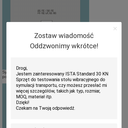
Zostaw wiadomość
Oddzwonimy wkrótce!
Systemy do testów wibracyjnych i komora testowa łączą się za
pomocą złącza przejściowego