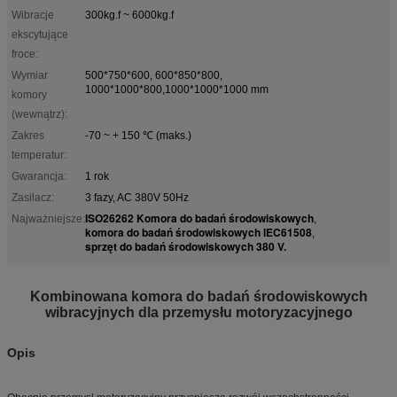
Wibracje
300kg.f ~ 6000kg.f
ekscytujące
froce:
Wymiar
500*750*600, 600*850*800,
1000*1000*800,1000*1000*1000 mm
komory
(wewnątrz):
Zakres
-70 ~ + 150 ℃ (maks.)
temperatur:
Gwarancja:
1 rok
Zasilacz:
3 fazy, AC 380V 50Hz
ISO26262 Komora do badań środowiskowych
Najważniejsze:
,
komora do badań środowiskowych IEC61508
,
sprzęt do badań środowiskowych 380 V.
Kombinowana komora do badań środowiskowych
wibracyjnych dla przemysłu motoryzacyjnego
Opis