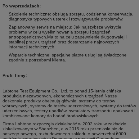
Po wyprzedażach:
Szkolenie techniczne: obsługa sprzętu, codzienna konserwacja,
diagnostyka typowych usterek i rozwiązywanie problemów.
Zaplanowany serwis na miejscu: Jak najszybsze wykrycie
problemu w celu wyeliminowania sprzętu i zagrożeń
antropogenicznych.Ma to na celu zapewnienie długotrwałej i
stabilnej pracy urządzeń oraz dostarczanie najnowszych
informacji technicznych.
Wsparcie techniczne: specjalne płatne usługi są świadczone
zgodnie z potrzebami klienta.
Profil firmy:
Labtone Test Equipment Co., Ltd. to ponad 15-letnia chińska
produkcja niezawodnych, ekonomicznych urządzeń.Nasze
doskonałe produkty obejmują głównie: systemy do testów
wibracyjnych, systemy do testów uderzeniowych, systemy do testów
uderzeniowych, testery upadków, symulatory transportu opakowań i
kombinowane komory do badań środowiskowych.
Firma Labtone rozpoczęła działalność w 2002 roku w zakładzie
zlokalizowanym w Shenzhen, a w 2015 roku przeniosła się do
naszego nowego, rozbudowanego zakładu o powierzchni 6000
metrów kwadratowych w Dongguan w prowincji Guangdong.