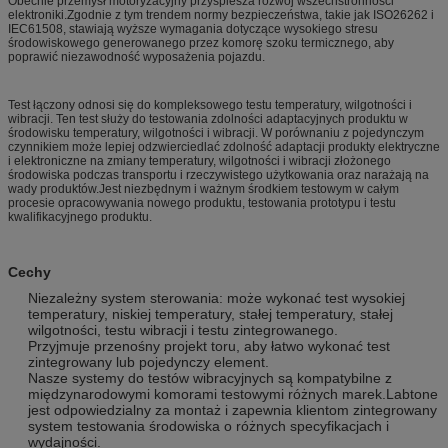
Obecnie przemysł motoryzacyjny przyspiesza rozwój wszechstronności
elektroniki.Zgodnie z tym trendem normy bezpieczeństwa, takie jak ISO26262 i
IEC61508, stawiają wyższe wymagania dotyczące wysokiego stresu
środowiskowego generowanego przez komorę szoku termicznego, aby
poprawić niezawodność wyposażenia pojazdu.
Test łączony odnosi się do kompleksowego testu temperatury, wilgotności i
wibracji. Ten test służy do testowania zdolności adaptacyjnych produktu w
środowisku temperatury, wilgotności i wibracji. W porównaniu z pojedynczym
czynnikiem może lepiej odzwierciedlać zdolność adaptacji produkty elektryczne
i elektroniczne na zmiany temperatury, wilgotności i wibracji złożonego
środowiska podczas transportu i rzeczywistego użytkowania oraz narażają na
wady produktów.Jest niezbędnym i ważnym środkiem testowym w całym
procesie opracowywania nowego produktu, testowania prototypu i testu
kwalifikacyjnego produktu.
Cechy
Niezależny system sterowania: może wykonać test wysokiej
temperatury, niskiej temperatury, stałej temperatury, stałej
wilgotności, testu wibracji i testu zintegrowanego.
Przyjmuje przenośny projekt toru, aby łatwo wykonać test
zintegrowany lub pojedynczy element.
Nasze systemy do testów wibracyjnych są kompatybilne z
międzynarodowymi komorami testowymi różnych marek.Labtone
jest odpowiedzialny za montaż i zapewnia klientom zintegrowany
system testowania środowiska o różnych specyfikacjach i
wydajności.