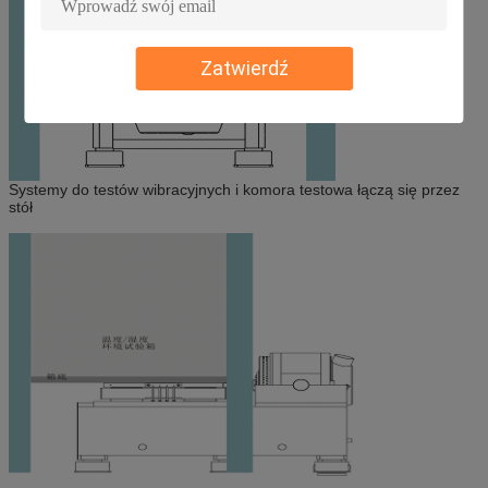
Zatwierdź
Systemy do testów wibracyjnych i komora testowa łączą się przez
stół