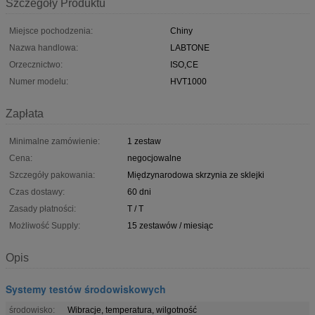
Szczegóły Produktu
Miejsce pochodzenia:
Chiny
Nazwa handlowa:
LABTONE
Orzecznictwo:
ISO,CE
Numer modelu:
HVT1000
Zapłata
Minimalne zamówienie:
1 zestaw
Cena:
negocjowalne
Szczegóły pakowania:
Międzynarodowa skrzynia ze sklejki
Czas dostawy:
60 dni
Zasady płatności:
T / T
Możliwość Supply:
15 zestawów / miesiąc
Opis
Systemy testów środowiskowych
środowisko:
Wibracje, temperatura, wilgotność