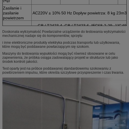
Zasilanie i
zasilanie
AC220V ± 10% 50 Hz Dopływ powietrza: 8 kg 23m3 
powietrzem
GB / T2423.4, GB / T2423,6, IEC68-2-29, JJG497
Standardy
JISC0042-1995 itp.
Doskonała wytrzymałość Powtarzalne urządzenie do testowania wytrzymałości
mechanicznej nadaje się do komponentów, sprzętu
i inne elektroniczne produkty elektryka podczas transportu lub użytkowania,
które mogą być poddawane powtarzającym się szokom.
Maszyny do testowania wypukłości mogą być również stosowane w celu
zapewnienia, że ​​próbka osiąga zadowalający projekt w strukturze lub jako
środek kontroli jakości.
Test oparty jest na próbce poddawanej standardowemu szokowaniu z
powtórzeniem impulsu, które określa szczytowe przyspieszenie i czas trwania.