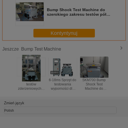
Bump Shock Test Machine do
szerokiego zakresu testów pół
sinusoidalnych z DEF STD 07-55
Standard
Kontyntynuj
Bump Test Machine
Jeszcze
Maszyna do
6-18ms Sprzęt do
SKM700 Bump
Urządze
testów
testowania
Shock Test
testow
zderzeniowych o
wyporności dla
Machine do
amortyz
ładowności 200
elektroniki i
elektroniki z
mechanicz
kg, 1-80 razy /
komponentów
IEC68-2-29 JIS
18 ms 
min, wysokość
Testowanie
C0042-1995
trwania i
Zmień język
guza 450 mm
udarowe
Polish