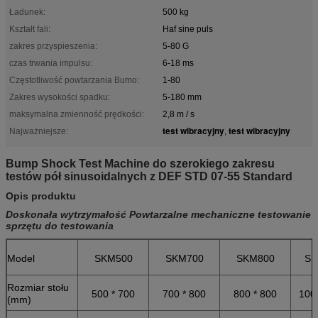
Ładunek:
500 kg
Kształt fali:
Haf sine puls
zakres przyspieszenia:
5-80 G
czas trwania impulsu:
6-18 ms
Częstotliwość powtarzania Bumo:
1-80
Zakres wysokości spadku:
5-180 mm
maksymalna zmienność prędkości:
2,8 m / s
test wibracyjny
test wibracyjny
Najważniejsze:
,
Bump Shock Test Machine do szerokiego zakresu
testów pół sinusoidalnych z DEF STD 07-55 Standard
Opis produktu
Doskonała wytrzymałość Powtarzalne mechaniczne testowanie
sprzętu do testowania
Model
SKM500
SKM700
SKM800
SK
Rozmiar stołu
500 * 700
700 * 800
800 * 800
100
(mm)