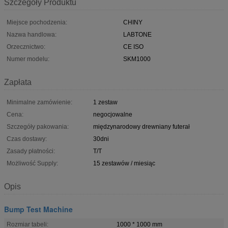
Szczegóły Produktu
Miejsce pochodzenia:
CHINY
Nazwa handlowa:
LABTONE
Orzecznictwo:
CE ISO
Numer modelu:
SKM1000
Zapłata
Minimalne zamówienie:
1 zestaw
Cena:
negocjowalne
Szczegóły pakowania:
międzynarodowy drewniany futerał
Czas dostawy:
30dni
Zasady płatności:
T/T
Możliwość Supply:
15 zestawów / miesiąc
Opis
Bump Test Machine
Rozmiar tabeli:
1000 * 1000 mm