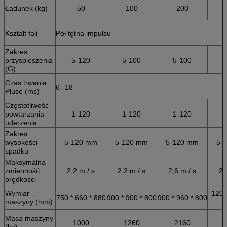
Ładunek (kg)
50
100
200
Kształt fali
Pół tętna impulsu
Zakres
przyspieszenia
5-120
5-100
5-100
(G)
Czas trwania
6--18
Pluse (ms)
Częstotliwość
powtarzania
1-120
1-120
1-120
uderzenia
Zakres
wysokości
5-120 mm
5-120 mm
5-120 mm
5-
spadku
Maksymalna
zmienność
2,2 m / s
2,2 m / s
2,6 m / s
2,
prędkości
Wymiar
1200
750 * 660 * 880
900 * 900 * 800
900 * 960 * 800
maszyny (mm)
Masa maszyny
1000
1260
2160
(kg)