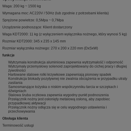
Waga: 200 kg ~ 1500 kg
Wymagana moc: AC220V / 50Hz (lub zgodnie z potrzebami klienta)
Sprężone powietrze: 0,5Mpa ~ 0,7Mpa
Urządzenie podnoszące: Klient dostarczony
Waga KDT2000: 11 kg (z wyłączeniem wyłącznika nożnego, który wynosi 5 kg)
Rozmiar KDT2000: 345 x 235 x 145 mm
Rozmiar wyłącznika nożnego: 270 x 200 x 220 mm (DxSxW)
funkcje
Wytrzymała konstrukcja aluminiowa zapewnia wytrzymałość i odporność
Wytrzymały przemysłowy solenoid zaprojektowany do cichej pracy i długiej
żywotności
Hartowane stalowe rolki krzywkowe zapewniają pionowy spadek
Konstrukcja blokady pozytywnej nie zwalnia obciążenia w przypadku utraty
zasilania
Samosmarujące łożyska o niskim współczynniku tarcia w szczękach i
dźwigniach
Stalowa śruba oczkowa zapewnia wygodny punkt podnoszenia
Przełącznik nożny jest osłonięty metalową osłoną, aby zapobiec
przypadkowej aktywacji
Przełącznik nożny odłącza się w celu wygodnego ustawienia i
przechowywania
Obsługa klienta
Terminowość usługi