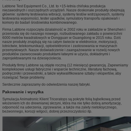
Labtone Test Equipment Co., Ltd. to +15-letnia chińska produkcja
niezawodnych i oszczędnych urządzeń.
Nasze doskonałe produkty obejmują
głównie: systemy testowania wibracji, systemy testów wstrząsowych, systemy
testowania wyporności, tester upadków, symulatory transportu opakowań i
komory do badań środowiska kombinowanego.
Firma Labtone rozpoczęła działalność w 2002 roku w zakładzie w Shenzhen i
przeniosła się do naszego nowego, rozbudowanego zakładu o powierzchni
6000 metrów kwadratowych w Dongguan w Guangdong w 2015 roku. Dziś
nasze produkty znajdują się na całym świecie w elektronice, motoryzacji,
lotnictwie, telekomunikacji, optoelektronice i zastosowania w maszynach
przemysłowych.
Nasze doświadczenie i zaangażowanie w rozwój nowych
produktów zaowocowało produktami łatwymi w użyciu, dokładnymi i
zaprojektowanymi na dziesięciolecia.
Produkty firmy Labtone są objęte roczną (12 miesięcy) gwarancją.
Zapewniamy
kompleksowe usługi fabryczne i wsparcie techniczne, literaturę fachową,
podręczniki i przewodniki, a także wykwalifikowane sztaby i ekspertów, aby
rozwiązać Twoje problemy.
Serdecznie zapraszamy do odwiedzenia naszej fabryki.
Pakowanie i wysyłka
Symulacja Animatronic Klient Triceratops są pokryte folią bąbelkową przed
włożeniem ich do drewnianej skrzyni, która ma nie tylko dobrą amortyzację,
odporność na uderzenia, zgrzewanie, a także ma zalety nietoksycznego,
bezwonnego, korozji wilgoci, dobrej przezroczystości itp.