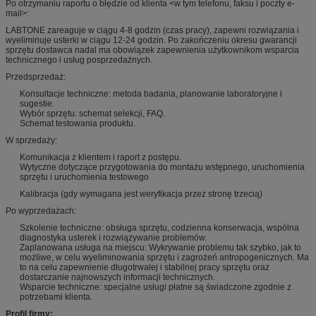
Po otrzymaniu raportu o błędzie od klienta <w tym telefonu, faksu i poczty e-
mail>:
LABTONE zareaguje w ciągu 4-8 godzin (czas pracy), zapewni rozwiązania i
wyeliminuje usterki w ciągu 12-24 godzin.
Po zakończeniu okresu gwarancji
sprzętu dostawca nadal ma obowiązek zapewnienia użytkownikom wsparcia
technicznego i usług posprzedażnych.
Przedsprzedaż:
Konsultacje techniczne: metoda badania, planowanie laboratoryjne i
sugestie.
Wybór sprzętu: schemat selekcji, FAQ.
Schemat testowania produktu.
W sprzedaży:
Komunikacja z klientem i raport z postępu.
Wytyczne dotyczące przygotowania do montażu wstępnego, uruchomienia
sprzętu i uruchomienia testowego
Kalibracja (gdy wymagana jest weryfikacja przez stronę trzecią)
Po wyprzedażach:
Szkolenie techniczne: obsługa sprzętu, codzienna konserwacja, wspólna
diagnostyka usterek i rozwiązywanie problemów.
Zaplanowana usługa na miejscu: Wykrywanie problemu tak szybko, jak to
możliwe, w celu wyeliminowania sprzętu i zagrożeń antropogenicznych.
Ma
to na celu zapewnienie długotrwałej i stabilnej pracy sprzętu oraz
dostarczanie najnowszych informacji technicznych.
Wsparcie techniczne: specjalne usługi płatne są świadczone zgodnie z
potrzebami klienta.
Profil firmy: