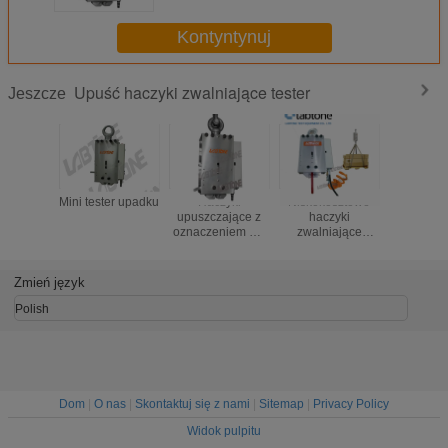
Kontyntynuj
Upuść haczyki zwalniające tester
Jeszcze
Mini tester upadku
Haczyki
Niskokosztowe
Wielki
upuszczające z
haczyki
wytrzymał
oznaczeniem CE
zwalniające
haczyk
do testu
testera do
testow
wypuszczania dla
ciężkich i
upadkó
szybkiego
nieregularnych
bad
Zmień język
wypuszczania
testów
uderzen
haka
upuszczania
dużych pr
Polish
paczek
niezwyk
opako
Dom
|
O nas
|
Skontaktuj się z nami
|
Sitemap
|
Privacy Policy
Widok pulpitu