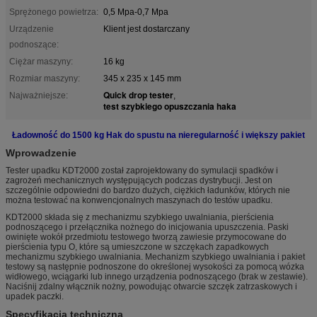
Sprężonego powietrza:
0,5 Mpa-0,7 Mpa
Urządzenie
Klient jest dostarczany
podnoszące:
Ciężar maszyny:
16 kg
Rozmiar maszyny:
345 x 235 x 145 mm
Quick drop tester
Najważniejsze:
,
test szybkiego opuszczania haka
Ładowność do 1500 kg Hak do spustu na nieregularność i większy pakiet
Wprowadzenie
Tester upadku KDT2000 został zaprojektowany do symulacji spadków i
zagrożeń mechanicznych występujących podczas dystrybucji.
Jest on
szczególnie odpowiedni do bardzo dużych, ciężkich ładunków, których nie
można testować na konwencjonalnych maszynach do testów upadku.
KDT2000 składa się z mechanizmu szybkiego uwalniania, pierścienia
podnoszącego i przełącznika nożnego do inicjowania upuszczenia.
Paski
owinięte wokół przedmiotu testowego tworzą zawiesie przymocowane do
pierścienia typu O, które są umieszczone w szczękach zapadkowych
mechanizmu szybkiego uwalniania.
Mechanizm szybkiego uwalniania i pakiet
testowy są następnie podnoszone do określonej wysokości za pomocą wózka
widłowego, wciągarki lub innego urządzenia podnoszącego (brak w zestawie).
Naciśnij zdalny włącznik nożny, powodując otwarcie szczęk zatrzaskowych i
upadek paczki.
Specyfikacja techniczna