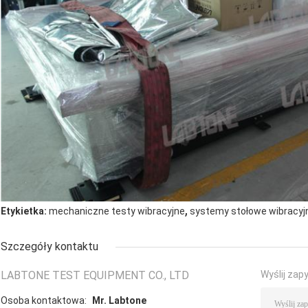
,
Etykietka:
mechaniczne testy wibracyjne
systemy stołowe wibracyj
Szczegóły kontaktu
LABTONE TEST EQUIPMENT CO., LTD
Wyślij zap
Osoba kontaktowa:
Mr. Labtone