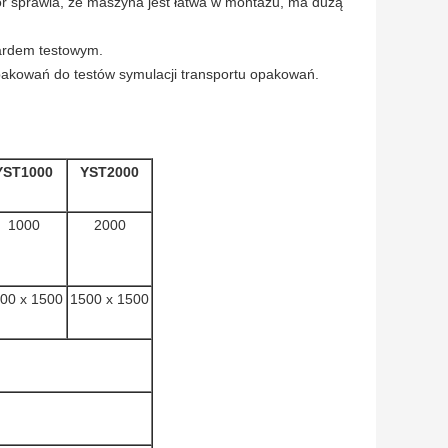
sprawia, że ​​maszyna jest łatwa w montażu, ma dużą
dardem testowym.
opakowań do testów symulacji transportu opakowań.
YST1000
YST2000
1000
2000
00 x 1500
1500 x 1500