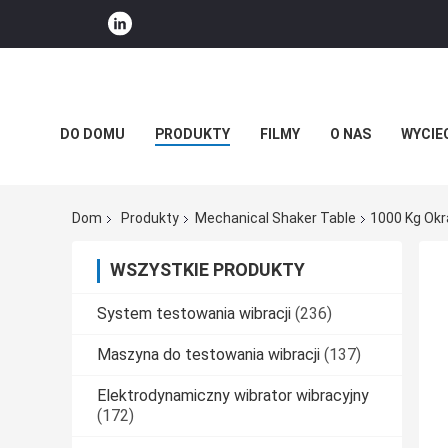
DO DOMU
PRODUKTY
FILMY
O NAS
WYCIE
WIADOMOŚCI FIRMOWE
Dom
Produkty
Mechanical Shaker Table
1000 Kg Okr
WSZYSTKIE PRODUKTY
System testowania wibracji
(236)
Maszyna do testowania wibracji
(137)
Elektrodynamiczny wibrator wibracyjny
(172)