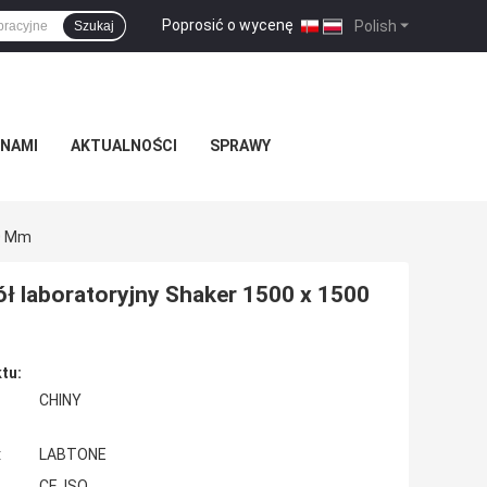
Poprosić o wycenę
|
Polish
Szukaj
 NAMI
AKTUALNOŚCI
SPRAWY
00 Mm
ół laboratoryjny Shaker 1500 x 1500
tu:
CHINY
:
LABTONE
CE, ISO