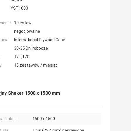
YST1000
ienie:
1 zestaw
negocjowalne
ania:
International Plywood Case
30-35 Dni robocze
:
T/T, L/C
y:
15 zestawów / miesiąc
ryjny Shaker 1500 x 1500 mm
ar tabeli:
1500 x 1500
tuda:
1 cal (25,4 mm) naprawiony