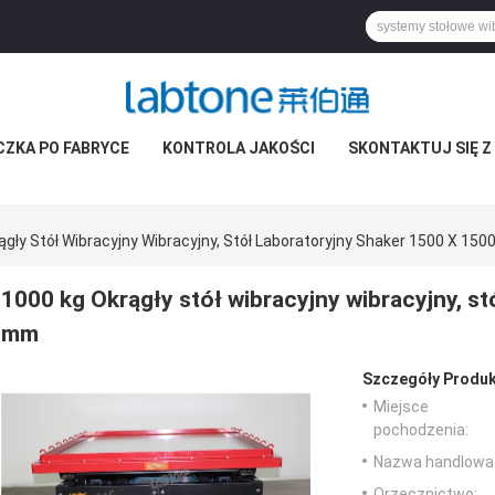
CZKA PO FABRYCE
KONTROLA JAKOŚCI
SKONTAKTUJ SIĘ Z
ągły Stół Wibracyjny Wibracyjny, Stół Laboratoryjny Shaker 1500 X 15
1000 kg Okrągły stół wibracyjny wibracyjny, st
mm
Szczegóły Produk
Miejsce
pochodzenia:
Nazwa handlowa
Orzecznictwo: