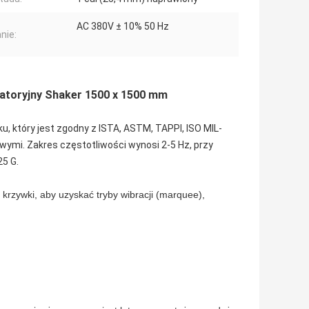
AC 380V ± 10% 50 Hz
nie:
oratoryjny Shaker 1500 x 1500 mm
, który jest zgodny z ISTA, ASTM, TAPPI, ISO MIL-
ymi. Zakres częstotliwości wynosi 2-5 Hz, przy
25 G.
krzywki, aby uzyskać tryby wibracji (marquee),