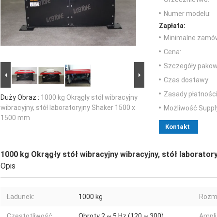
Numer modelu:
Zapłata:
Minimalne zamów
Cena:
Szczegóły pakow
Czas dostawy:
Zasady płatności
Duży Obraz :
1000 kg Okrągły stół wibracyjny
wibracyjny, stół laboratoryjny Shaker 1500 x
Możliwość Suppl
1500 mm
Kontakt
1000 kg Okrągły stół wibracyjny wibracyjny, stół laborato
Opis
Ładunek:
1000 kg
Rozmi
Częstotliwość:
Obroty 2 ~ 5 Hz (120 ~ 300)
Ampli