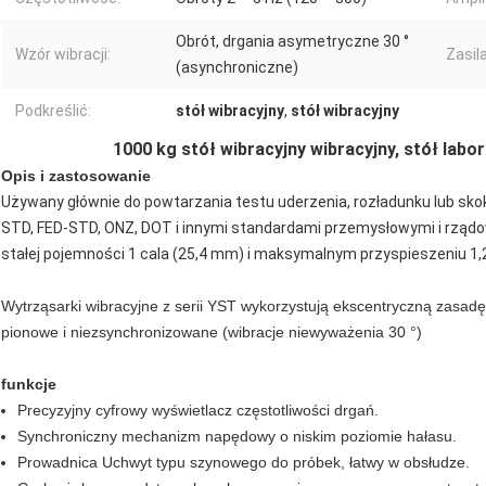
Obrót, drgania asymetryczne 30 °
Wzór wibracji:
Zasila
(asynchroniczne)
Podkreślić:
stół wibracyjny
,
stół wibracyjny
1000 kg stół wibracyjny wibracyjny, stół lab
Opis i zastosowanie
Używany głównie do powtarzania testu uderzenia, rozładunku lub skoku
STD, FED-STD, ONZ, DOT i innymi standardami przemysłowymi i rządow
stałej pojemności 1 cala (25,4 mm) i maksymalnym przyspieszeniu 1,
Wytrząsarki wibracyjne z serii YST wykorzystują ekscentryczną zasadę 
pionowe i niezsynchronizowane (wibracje niewyważenia 30 °)
funkcje
Precyzyjny cyfrowy wyświetlacz częstotliwości drgań.
Synchroniczny mechanizm napędowy o niskim poziomie hałasu.
Prowadnica Uchwyt typu szynowego do próbek, łatwy w obsłudze.