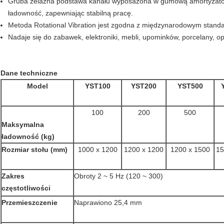
Gruba żelazna podstawa kanału wyposażona w gumową amortyzator 
ładowność, zapewniając stabilną pracę.
Metoda Rotational Vibration jest zgodna z międzynarodowym stan
Nadaje się do zabawek, elektroniki, mebli, upominków, porcelany, 
Dane techniczne
Model
YST100
YST200
YST500
100
200
500
Maksymalna
ładowność (kg)
Rozmiar stołu (mm)
1000 x 1200
1200 x 1200
1200 x 1500
15
Zakres
Obroty 2 ~ 5 Hz (120 ~ 300)
częstotliwości
Przemieszczenie
Naprawiono 25,4 mm