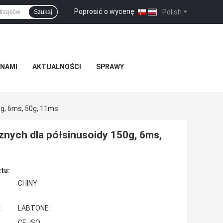
Poprosić o wycenę
|
Polish
Szukaj
 NAMI
AKTUALNOŚCI
SPRAWY
g, 6ms, 50g, 11ms
znych dla półsinusoidy 150g, 6ms,
tu:
CHINY
:
LABTONE
CE, ISO