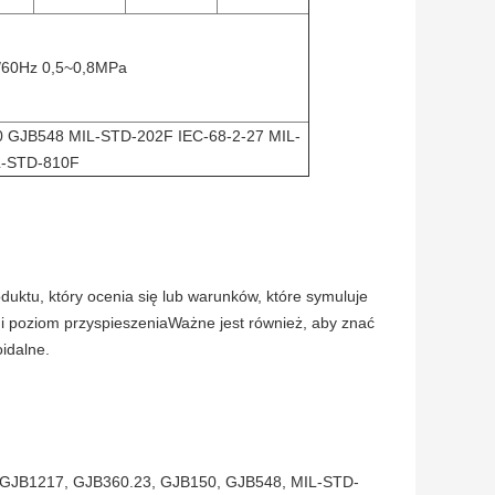
/60Hz 0,5~0,8MPa
 GJB548 MIL-STD-202F IEC-68-2-27 MIL-
L-STD-810F
uktu, który ocenia się lub warunków, które symuluje
i i poziom przyspieszeniaWażne jest również, aby znać
idalne.
GJB1217, GJB360.23, GJB150, GJB548, MIL-STD-