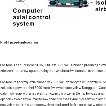
Profil przedsiębiorstwa
Labtone Test Equipment Co., Ltd jest +22 roku Chinach produkcji n
zderzeń, testerów upuszczalnych, symulatorów transportu opakowa
Labtone rozpoczął działalność w 2002 roku w fabryce w Shenzhen i 
zakładu o powierzchni 6000 metrów kwadratowych w Dongguan, Guang
całym świecie w branży elektronicznej., w przemyśle motoryzacyjnym
optoelektronicznym i zastosowaniach w maszynach przemysłowych.
nowych produktów zaowocowały produktami, które są łatwe w obsłudze