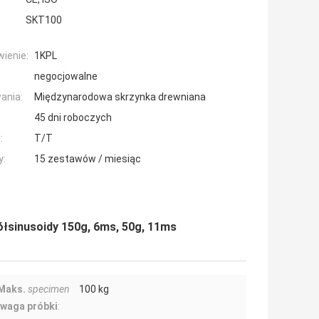
SKT100
ienie:
1KPL
negocjowalne
ania:
Międzynarodowa skrzynka drewniana
45 dni roboczych
:
T/T
y:
15 zestawów / miesiąc
ółsinusoidy 150g, 6ms, 50g, 11ms
Maks.
specimen
100 kg
waga próbki
: