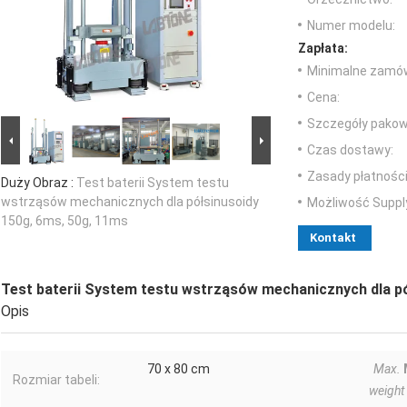
Numer modelu:
Zapłata:
Minimalne zamów
Cena:
Szczegóły pakow
Czas dostawy:
Zasady płatności
Duży Obraz :
Test baterii System testu
wstrząsów mechanicznych dla półsinusoidy
Możliwość Suppl
150g, 6ms, 50g, 11ms
Kontakt
Test baterii System testu wstrząsów mechanicznych dla p
Opis
70 x 80 cm
Max.
Rozmiar tabeli:
weight