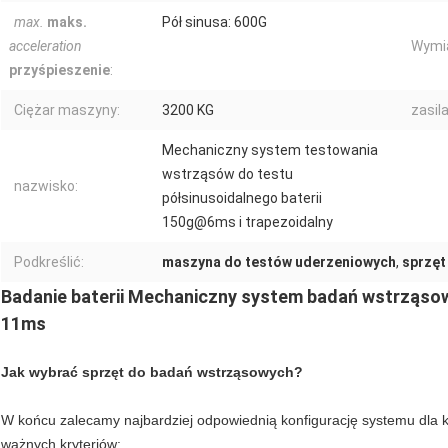
max.
maks.
Pół sinusa: 600G
acceleration
Wymi
przyśpieszenie
:
Ciężar maszyny:
3200 KG
zasil
Mechaniczny system testowania
wstrząsów do testu
nazwisko:
półsinusoidalnego baterii
150g@6ms i trapezoidalny
Podkreślić:
maszyna do testów uderzeniowych
,
sprzęt
Badanie baterii Mechaniczny system badań wstrząsowy
11ms
Jak wybrać sprzęt do badań wstrząsowych?
W końcu zalecamy najbardziej odpowiednią konfigurację systemu dla
ważnych kryteriów: