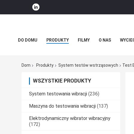
DO DOMU
PRODUKTY
FILMY
O NAS
WYCIE
WIADOMOŚCI FIRMOWE
Dom
Produkty
System testów wstrząsowych
Test 
WSZYSTKIE PRODUKTY
System testowania wibracji
(236)
Maszyna do testowania wibracji
(137)
Elektrodynamiczny wibrator wibracyjny
(172)