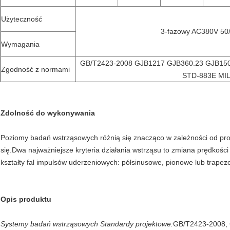
Użyteczność
3-fazowy AC380V 50
Wymagania
GB/T2423-2008 GJB1217 GJB360.23 GJB150
Zgodność z normami
STD-883E MI
Zdolność do wykonywania
Poziomy badań wstrząsowych różnią się znacząco w zależności od prod
się.Dwa najważniejsze kryteria działania wstrząsu to zmiana prędkośc
kształty fal impulsów uderzeniowych: półsinusowe, pionowe lub trapezo
Opis produktu
Systemy badań wstrząsowych Standardy projektowe:
GB/T2423-2008, 