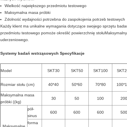
Wielkość największego przedmiotu testowego
Maksymalna masa próbki
Zdolność wydajności potrzebna do zaspokojenia potrzeb testowych
Każdy klient ma unikalne wymagania dotyczące swojego sprzętu bad
przedmiotu testowego pomoże określić powierzchnię stołuMaksymalny 
uderzeniowego.
Systemy badań wstrząsowych Specyfikacje
Model
SKT30
SKT50
SKT100
SKT2
Rozmiar stołu (cm)
40*40
50*60
70*80
100*
Maksymalna masa
30
50
100
20
próbki ((kg)
pół-
600
600
600
50
sinus
forma
Maksymalne