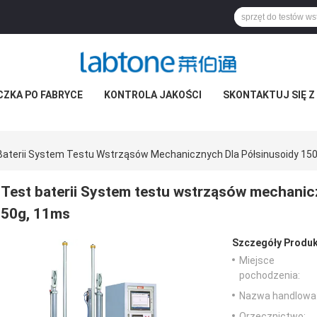
CZKA PO FABRYCE
KONTROLA JAKOŚCI
SKONTAKTUJ SIĘ Z
Baterii System Testu Wstrząsów Mechanicznych Dla Półsinusoidy 150
Test baterii System testu wstrząsów mechanic
50g, 11ms
Szczegóły Produk
Miejsce
pochodzenia:
Nazwa handlowa
Orzecznictwo: