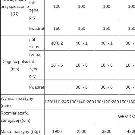
fali
przyspieszenie
100
100
100
10
zęba
((G)
piły
kwadrat
150
150
150
15
pół-
40 ̊0.2
40 ~ 1
40 ~ 1
30 ~
sinus
forma
Długość pulsu
fali
18 ~ 6
18 ~ 6
18 ~ 6
18 ~
(ms)
zęba
piły
kwadrat
30 ~ 6
30 ~ 6
30 ~
Wymiar maszyny
120*110*245
130*140*260
130*120*260
150*13
((cm)
Rozmiar szafki
W55*D5
sterującej ((cm)
Masa maszyny ((Kg)
1900
2300
3200
420