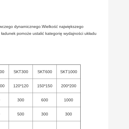
awczego dynamicznego.Wielkość największego
ładunek pomoże ustalić kategorię wydajności układu
00
SKT300
SKT600
SKT1000
100
120*120
150*150
200*200
0
300
600
1000
0
500
300
300