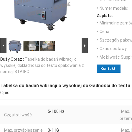
Numer modelu:
Zapłata:
Minimalne zamów
Cena:
Szczegóły pakow
Czas dostawy:
Możliwość Suppl
Duży Obraz :
Tabelka do badań wibracji o
wysokiej dokładności do testu opakowania z
Kontakt
normą ISTA IEC
Tabelka do badań wibracji o wysokiej dokładności do test
Opis
5-100 Hz
Max.
Częstotliwość:
przem
Max. przyśpieszenie:
0-11G
Max. 