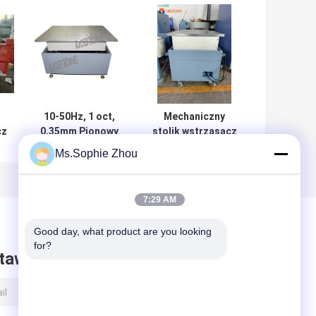
10-50Hz, 1 oct,
Mechaniczny
cz
0,35mm Pionowy
stolik wstrząsacz
 w
Mechaniczny Stół
z przyjaznym dla
Ms.Sophie Zhou
Shaker Do Linii
użytkownika
Produkcyjnej
interfejsem
O
sterowania i
7:29 AM
synchronicznym
ch
ruchem
Good day, what product are you looking 
odwrotnym do
for?
dokładnego
taw wiadomość
i
badania wibracji
h