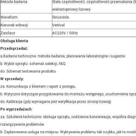
Metoda badania
Stała częstotliwość, częstotliwość przemiatania (l
wielostopniowy losowy
Waveform
Sinusoida
Kierunek wibracji
Vertival
Zasilacz
AC220V / 50Hz
Obsługa klienta
Przedsprzedaż:
a.Badanie techniczne: metoda badania, planowanie laboratoryjne i sugestie.
b.
Wybór sprzętu: schemat selekcji, FAQ.
do.
Schemat testowania produktu.
W sprzedaży:
za.
Komunikacja z klientem i raport z postępu.
b.
Wytyczne dotyczące przygotowania do montażu wstępnego, uruchomienia sprzę
do.
Kalibracja (gdy wymagana jest weryfikacja przez stronę trzecią).
Po wyprzedażach:
za.
Szkolenie techniczne: obsługa sprzętu, codzienna konserwacja, wspólna diag
rozwiązywanie problemów.
b.
Zaplanowana usługa na miejscu: Wykrywanie problemu tak szybko, jak to możli