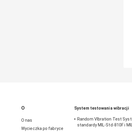
O
System testowania wibracji
Random VIbration Test Syst
O nas
standardy MIL-Std-810F i M
Wycieczka po fabryce