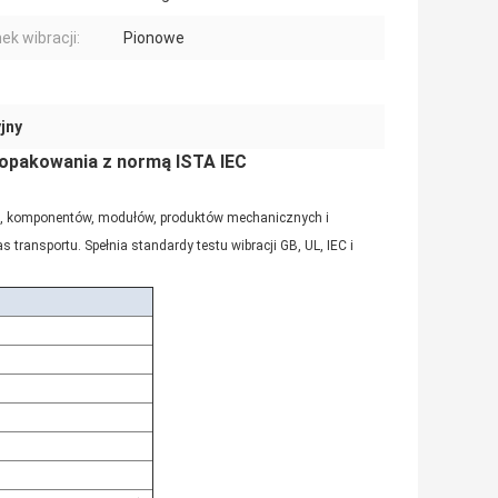
ek wibracji:
Pionowe
jny
u opakowania z normą ISTA IEC
h, komponentów, modułów, produktów mechanicznych i
s transportu.
Spełnia standardy testu wibracji GB, UL, IEC i