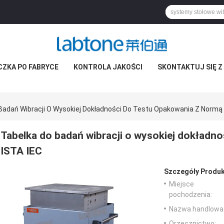
CZKA PO FABRYCE
KONTROLA JAKOŚCI
SKONTAKTUJ SIĘ Z
Badań Wibracji O Wysokiej Dokładności Do Testu Opakowania Z Normą 
Tabelka do badań wibracji o wysokiej dokładn
ISTA IEC
Szczegóły Produk
Miejsce
pochodzenia:
Nazwa handlowa
Orzecznictwo: