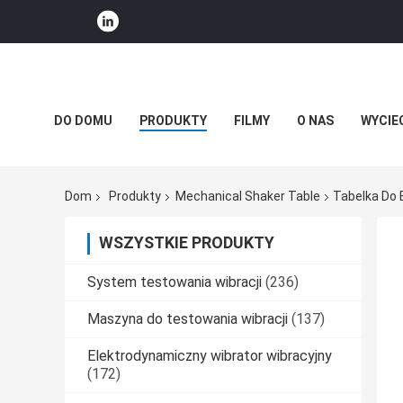
DO DOMU
PRODUKTY
FILMY
O NAS
WYCIE
WIADOMOŚCI FIRMOWE
Dom
Produkty
Mechanical Shaker Table
Tabelka Do 
WSZYSTKIE PRODUKTY
System testowania wibracji
(236)
Maszyna do testowania wibracji
(137)
Elektrodynamiczny wibrator wibracyjny
(172)