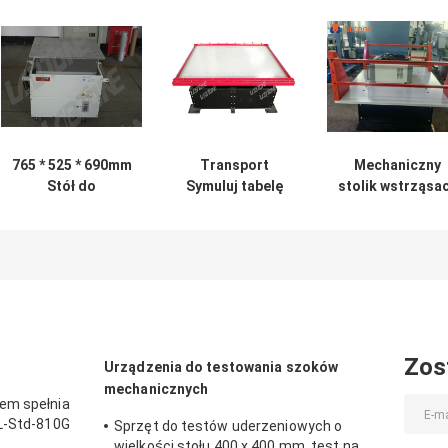
765 * 525 * 690mm
Transport
Mechaniczny
Stół do
Symuluj tabelę
stolik wstrząsa
wytrząsaczy
wytrząsaczy
zaprojektowany
mechanicznych
mechanicznych,
celu spełnienia
do testowania
aby symulować
wymogów ISTA
komponentów z
test wibracyjny w
ASTM TAPPI IS
poduszką
pakiecie
MIL STD i FED
powietrzną
STD dotyczący
tłumiącą
powtarzania
badań
Zos
Urządzenia do testowania szoków
uderzeniowych 
mechanicznych
rozładunkowyc
em spełnia
IL-Std-810G
Sprzęt do testów uderzeniowych o
wielkości stołu 400 x 400 mm, test na