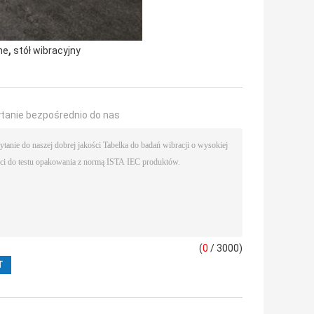
,
ne
stół wibracyjny
ytanie bezpośrednio do nas
(
0
/ 3000)