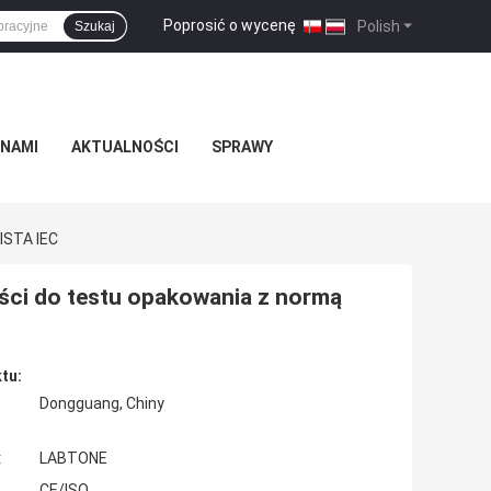
Poprosić o wycenę
|
Polish
Szukaj
 NAMI
AKTUALNOŚCI
SPRAWY
ISTA IEC
ości do testu opakowania z normą
tu:
Dongguang, Chiny
:
LABTONE
CE/ISO