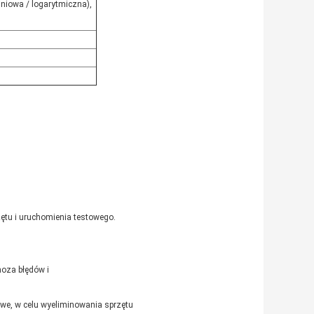
iniowa / logarytmiczna),
tu i uruchomienia testowego.
noza błędów i
we, w celu wyeliminowania sprzętu