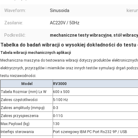
Waveform:
Sinusoida
kierun
Zasilanie:
AC220V / 50Hz
Podkreślić:
mechaniczne testy wibracyjne
,
stół wibracy
Tabelka do badań wibracji o wysokiej dokładności do test
Tabela wibracji mechanicznych aplikacji
Mechaniczna maszyna do testowania wibracji dotyczy produktów elektronicznyc
elektrycznych, przyrządów i mierników oraz innych testów symulacji drgań podcza
testu niezawodności.
Model
RV3000
Tabela Rozmiar (mm) Lx W
600 x 500
Zakres częstotliwości
5-100 Hz
Zakres amplitudy (mmp-p)
0-3
Zakres przyspieszenia
0-11G
Max.Payload (kg)
130
Interfejs sterowania
Port szeregowy IBM PC Port Rs232 9P / USB