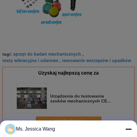
sprzęt do badań mechanicznych
tagi:
,
testy wibracyjne i udarowe
testowanie wstrząsów i upadków
,
Uzyskaj najlepszą cenę za
Urządzenia do testowania
szoków mechanicznych CE
Urządzenia medyczne zgodne z
IEC 60601-1-11
Kontyntynuj
Ms. Jessica Wang