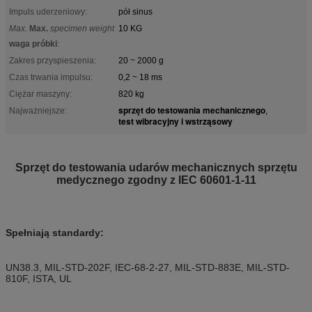
Impuls uderzeniowy:
pół sinus
Max.
Max.
specimen weight
10 KG
waga próbki
:
Zakres przyspieszenia:
20 ~ 2000 g
Czas trwania impulsu:
0,2 ~ 18 ms
Ciężar maszyny:
820 kg
sprzęt do testowania mechanicznego
Najważniejsze:
,
test wibracyjny i wstrząsowy
Sprzęt do testowania udarów mechanicznych sprzętu
medycznego zgodny z IEC 60601-1-11
Spełniają standardy:
UN38.3, MIL-STD-202F, IEC-68-2-27, MIL-STD-883E, MIL-STD-
810F, ISTA, UL