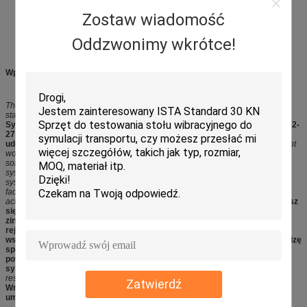
Zostaw wiadomość
Oddzwonimy wkrótce!
Wprowadzenie do systemu pomiaru wstrząsów i jego funkcji
The system conforms to MIL-STD-810, GJB-150-18-86 and IEC68-2-27
standards, and has accurate and prompt shock wave capture capability.
System jest zgodny ze standardami MIL-STD-810, GJB-150-18-86 i IEC68-2-
27 oraz ma możliwość dokładnego i szybkiego przechwytywania fali
uderzeniowej.
The max.
Maks.
sampling rate is 1MHz, therefore, you need not
worry about omission of minor shock events.The system is also an integrated
solution, you need not be busy with waveform viewing and recording, as the
system can capture shock event and generate report, more importantly, the
system can provide you with shock response spectrum analysis (SRS) to
facilitate effective assessment of potential damage from shock pulse to the
actual system.
częstotliwość próbkowania wynosi 1 MHz, dlatego nie musisz
się martwić o pomijanie drobnych wstrząsów. System jest również
zintegrowanym rozwiązaniem, nie musisz być zajęty przeglądaniem i
rejestrowaniem przebiegów, ponieważ system może przechwytywać
wstrząsy i generować raport, co ważniejsze , system może zapewnić analizę
spektrum reakcji na uderzenie (SRS), aby ułatwić skuteczną ocenę
potencjalnego uszkodzenia od impulsu uderzeniowego do rzeczywistego
systemu.
At last, the auxiliary analysis on force deformation and shock
response can enable to understand more details about the shock results.
Zatwierdź
Wreszcie pomocnicza analiza deformacji siły i reakcji na uderzenie może
umożliwić zrozumienie więcej szczegółów na temat wyników uderzenia.