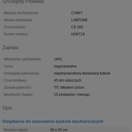
Szczegóły Produktu
Miejsce pochodzenia:
CHINY
Nazwa handlowa:
LABTONE
Orzecznictwo:
CE ISO
Numer modelu:
HSKT10
Zapłata
Minimalne zamówienie:
1KPL
Cena:
negocjowalne
Szczegóły pakowania:
międzynarodowy drewniany futerał
Czas dostawy:
45 dni roboczych
Zasady płatności:
T/T, Western Union
Możliwość Supply:
15 zestawów / miesiąc
Opis
Urządzenia do testowania szoków mechanicznych
Rozmiar tabeli:
20 x 25 cm