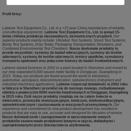
Profil firmy:
Labtone Test Equipment Co., Ltd. is a +15 year China manufacture of reliable,
cost-effective equipments.
Labtone Test Equipment Co., Ltd. to ponad 15-
letnia chińska produkcja niezawodnych, ekonomicznych urządzeń.
Our
superior products mainly include: Vibration Test Systems, Shock Test Systems,
Bump Test Systems, Drop Tester, Packaging Transportation Simulators, and
Combined Environmental Test Chambers.
Nasze doskonałe produkty to
przede wszystkim: systemy do badań wibracyjnych, systemy do testów
udarowych, systemy do testów udarowych, testery upadków, symulatory
transportu opakowań oraz połączone komory do badań środowiskowych.
Labtone started business in 2002 in a plant located in Shenzhen and moved to
our new, expanded 6,000 square meter facility in Dongguan, Guangdong in
2015. Today, our products are found around the world in electronics,
automotive, aerospace, telecommunication, optoelectronics instrument and
industrial machinery applications.
Labtone rozpoczął działalność w 2002 roku
w fabryce w Shenzhen i przeniósł się do naszego nowego, rozbudowanego
obiektu o powierzchni 6000 metrów kwadratowych w Dongguan, Guangdong
w 2015 roku. Dziś nasze produkty znajdują się na całym świecie w
elektronice, przemyśle motoryzacyjnym, lotniczym, telekomunikacyjnym,
optoelektronicznym i zastosowania w maszynach przemysłowych.
Our
experience and commitment to new product development has resulted in
products that are easy to use, accurate and designed for decades of service.
Nasze doświadczenie i zaangażowanie w opracowywanie nowych
produktów zaowocowało produktami łatwymi w użyciu, dokładnymi i
zaprojektowanymi przez dziesięciolecia użytkowania.