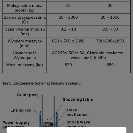
Maksymalna masa
10
30
próbki (kg)
Zakres przyspieszenia
20 ~ 2000
20 ~ 1500
(G)
Czas trwania impulsu
0,2 ~ 18
0,5 ~ 30
(ms)
Wymiary maszyny
660 x 700 x 2380
720x680x1890
(mm)
Użyteczność
AC220V 50Hz 5A, Ciśnienie powietrza:
Wymagania
więcej niż 0,5 MPa
Masa maszyny (kg)
820
650
Testy uderzeniowe Schemat blokowy systemu