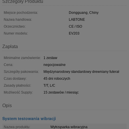
Szczegóły Produktu
Miejsce pochodzenia:
Dongguang, Chiny
Nazwa handlowa:
LABTONE
Orzecznictwo:
CE / ISO
Numer modelu:
EV203
Zapłata
Minimalne zamówienie:
1 zestaw
Cena:
negocjowalne
Szczegóły pakowania:
Międzynarodowy standardowy drewniany futerał
Czas dostawy:
45 dni roboczych
Zasady płatności:
T/T, L/C
Możliwość Supply:
15 zestawów / miesiąc
Opis
System testowania wibracji
Nazwa produktu:
Wytrząsarka wibracyjna