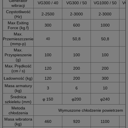
Generator
VG300 / 40
VG300 / 50
VG1000 / 50
VG
wibracji
Częstotliwość
2-2500
2-3000
2-3000
(Hz)
Max Exiting
300
600
1000
Force (kg.f)
Max.
Przemieszczenie
50,8
50,8
40
(mmp-p)
Max.
Przyspieszenie
100
100
100
(g)
Max.
Prędkość
120
200
200
(cm / s)
Ładowność (kg)
120
200
300
Masa armatury
3
6
10
(kg)
Średnica
φ 150
φ200
φ240
szkieletu (mm)
Metoda
Wymuszone chłodzenie powietrzem
chłodzenia
Masa wibratora
460
920
1100
(kg)