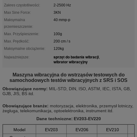
Zakres częstotliwości:
2-2500 Hz
Max Sine Force:
3KN
Maksymalna
40 mmp-p
przemieszczenie:
Max. Przyśpieszenie:
100g
Max. Prędkość:
200 cm / s
Maksymalne obciążenie:
120kg
sprzęt do badania wibracji
Najważniejsze:
,
wibrator wibracyjny
Maszyna wibracyjna do wstrząsów testowych do
samochodowych testów wibracyjnych z SRS i SOS
Obowiązujące normy:
MIL-STD, DIN, ISO, ASTM, IEC, ISTA, GB,
GJB, JIS, BS itd.
Obowiązujące branże:
motoryzacja, elektronika, przemysł lotniczy,
żegluga, telekomunikacja, optoelektronika, instrument itd.
Dane techniczne:
EV203-EV220
Model
EV203
EV206
EV210