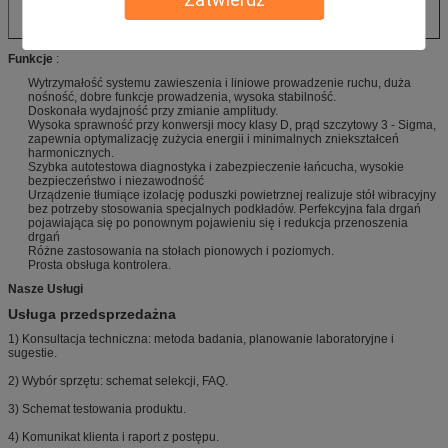
Funkcje
:
Wytrzymałość systemu zawieszenia i liniowe prowadzenie ruchu, duża
nośność, dobre funkcje prowadzenia, wysoka stabilność.
Doskonała wydajność przy zmianie amplitudy.
Wysoka sprawność przy konwersji mocy klasy D, prąd szczytowy 3 - Sigma,
zapewnia optymalizację zużycia energii i minimalnych zniekształceń
harmonicznych.
Szybka autotestowa diagnostyka i zabezpieczenie łańcucha, wysokie
bezpieczeństwo i niezawodność
Urządzenie tłumiące izolację poduszki powietrznej realizuje stół wibracyjny
bez potrzeby stosowania specjalnych podkładów. Perfekcyjna fala drgań
pojawiająca się po ponownym pojawieniu się i redukcja przenoszenia
drgań
Różne zastosowania na stołach pionowych i poziomych.
Prosta obsługa kontrolera.
Nasze Usługi
Usługa przedsprzedażna
1) Konsultacja techniczna: metoda badania, planowanie laboratoryjne i
sugestie.
2) Wybór sprzętu: schemat selekcji, FAQ.
3) Schemat testowania produktu.
4) Komunikat klienta i raport z postępu.