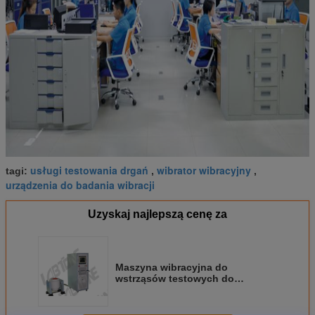
usługi testowania drgań
wibrator wibracyjny
tagi:
,
,
urządzenia do badania wibracji
Uzyskaj najlepszą cenę za
Maszyna wibracyjna do
wstrząsów testowych do
samochodowych testów
wibracyjnych z SRS i SOS