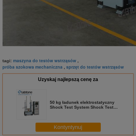
maszyna do testów wstrząsów
tagi:
,
próba szokowa mechaniczna
sprzęt do testów wstrząsów
,
Uzyskaj najlepszą cenę za
50 kg ładunek elektrostatyczny
Shock Test System Shock Test
Machine o wielkości stołu 50 x 60
cm
Kontyntynuj