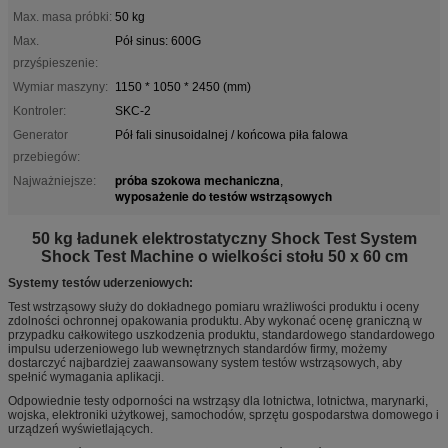
Max. masa próbki:
50 kg
Max.
Pół sinus: 600G
przyśpieszenie:
Wymiar maszyny:
1150 * 1050 * 2450 (mm)
Kontroler:
SKC-2
Generator
Pół fali sinusoidalnej / końcowa piła falowa
przebiegów:
próba szokowa mechaniczna
Najważniejsze:
,
wyposażenie do testów wstrząsowych
50 kg ładunek elektrostatyczny Shock Test System
Shock Test Machine o wielkości stołu 50 x 60 cm
Systemy testów uderzeniowych:
Test wstrząsowy służy do dokładnego pomiaru wrażliwości produktu i oceny
zdolności ochronnej opakowania produktu.
Aby wykonać ocenę graniczną w
przypadku całkowitego uszkodzenia produktu, standardowego standardowego
impulsu uderzeniowego lub wewnętrznych standardów firmy, możemy
dostarczyć najbardziej zaawansowany system testów wstrząsowych, aby
spełnić wymagania aplikacji.
Odpowiednie testy odporności na wstrząsy dla lotnictwa, lotnictwa, marynarki,
wojska, elektroniki użytkowej, samochodów, sprzętu gospodarstwa domowego i
urządzeń wyświetlających.