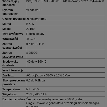
Wspierający
ISO, UN38.3, MIL-STD-810, zdefiniowany przez użytkownika
standard
System
Windows 10
operacyjny
Czujnik przyspieszenia systemu
Marka
B & W
Model
22100
Tryb wyjściowy
Rodzaj opłaty
Wrażliwość
4pC / g
Zakres
0,5 do 12 kHz
częstotliwości
Zakres
± 2500G
przyspieszenia
Środowisko
-40 do + 160 ℃
działania
Inne informacje
Zasilacz
AC, trójfazowy, 380V ± 10% 5KVA
Skompresowane
0,5 do 0,8Mpa
powietrze
Temperatura
RT ~ 40 ℃
Wilgotność
25 ℃, <85RH%
Bezpieczeństwo
Średni czas między awariami ≥ 5000 godzin;
Ciągłe używanie generatora przebiegu sinusoidalnego ≥
8000 razy,