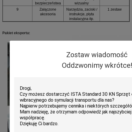
bezpieczeństwa
wizualny
9
Załączone
Narzędzia, zaciski /
1 zestaw
akcesoria
instrukcje, płyta
instalacyjna itp.
Pakiet eksportu:
Zostaw wiadomość
Oddzwonimy wkrótce