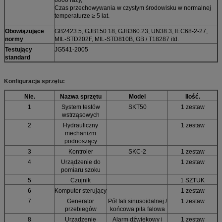
Czas przechowywania w czystym środowisku w normalnej
temperaturze ≥ 5 lat.
Obowiązujące
GB2423.5, GJB150.18, GJB360.23, UN38.3, IEC68-2-27,
normy
MIL-STD202F, MIL-STD810B, GB / T18287 itd.
Testujący
JG541-2005
standard
Konfiguracja sprzętu:
Nie.
Nazwa sprzętu
Model
Ilość.
1
System testów
SKT50
1 zestaw
wstrząsowych
2
Hydrauliczny
1 zestaw
mechanizm
podnoszący
3
Kontroler
SKC-2
1 zestaw
4
Urządzenie do
1 zestaw
pomiaru szoku
5
Czujnik
1 SZTUK
6
Komputer sterujący
1 zestaw
7
Generator
Pół fali sinusoidalnej /
1 zestaw
przebiegów
końcowa piła falowa
8
Urządzenie
Alarm dźwiękowy i
1 zestaw