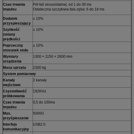
Czas trwania
Pół fali sinusoidalnej: od 1 do 30 ms
impulsu
Ostateczna szczytowa fala zęba: 6 do 18 ms
Dodatek
≤ 10%
przyspieszający
Szybkość
≤ 10%
zmiany
prędkości
Poprzeczny
≤ 10%
stosunek stołu
Wymiary
1300 × 1150 × 2600 mm
urządzenia
Masa sprzętu
2300 kg
System pomiarowy
Kanały
2 kanały
wejściowe
Częstotliwość
192KHz
próbkowania
Czas trwania
0,5 do 100ms
impulsu
Max.
5000G
przyśpieszenie
Interfejs
USB2.0
komunikacyjny