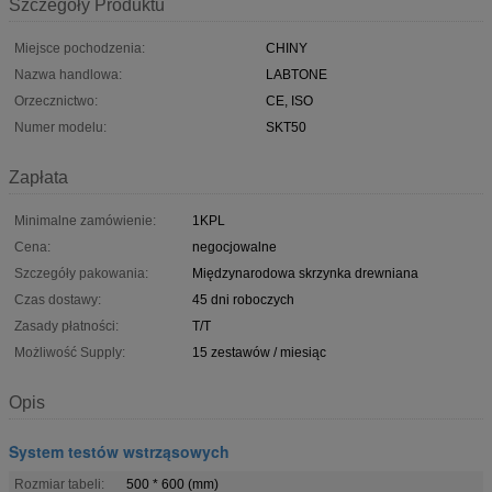
Szczegóły Produktu
Miejsce pochodzenia:
CHINY
Nazwa handlowa:
LABTONE
Orzecznictwo:
CE, ISO
Numer modelu:
SKT50
Zapłata
Minimalne zamówienie:
1KPL
Cena:
negocjowalne
Szczegóły pakowania:
Międzynarodowa skrzynka drewniana
Czas dostawy:
45 dni roboczych
Zasady płatności:
T/T
Możliwość Supply:
15 zestawów / miesiąc
Opis
System testów wstrząsowych
Rozmiar tabeli:
500 * 600 (mm)