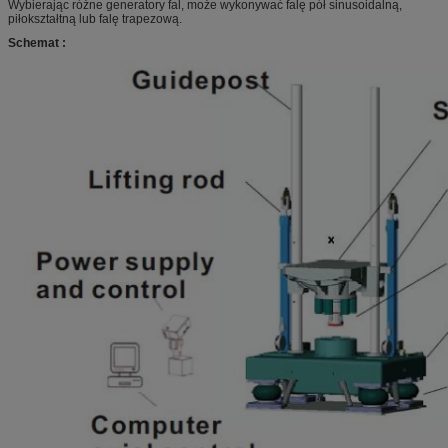
Wybierając różne generatory fal, może wykonywać falę pół sinusoidalną,
piłokształtną lub falę trapezową.
Schemat :