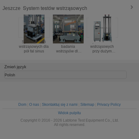
System testów wstrząsowych
Jeszcze
System badań
Urządzenie do
System badań
IEC 6
wstrząsowych dla
badania
wstrząsowych
Syst
pół fal sinus
wstrząsów dla
przy dużym
testow
akumulatorów
przyspieszeniu
wstrz
pojazdów
mechani
elektrycznych
do testu 
Zmień język
akumulat
* 60 Ta
Polish
Dom
|
O nas
|
Skontaktuj się z nami
|
Sitemap
|
Privacy Policy
Widok pulpitu
Copyright © 2016 - 2026 Labtone Test Equipment Co., Ltd.
All rights reserved.