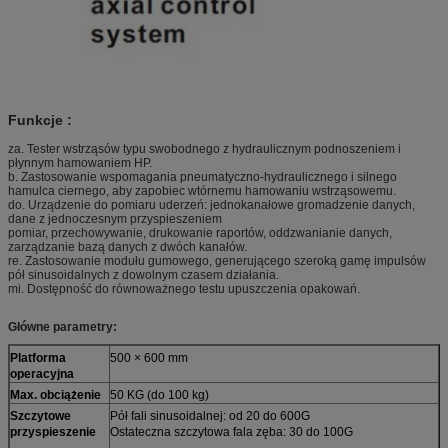
Funkcje :
za.
Tester wstrząsów typu swobodnego z hydraulicznym podnoszeniem i
płynnym hamowaniem HP.
b.
Zastosowanie wspomagania pneumatyczno-hydraulicznego i silnego
hamulca ciernego, aby zapobiec wtórnemu hamowaniu wstrząsowemu.
do.
Urządzenie do pomiaru uderzeń: jednokanałowe gromadzenie danych,
dane z jednoczesnym przyspieszeniem
pomiar, przechowywanie, drukowanie raportów, oddzwanianie danych,
zarządzanie bazą danych z dwóch kanałów.
re.
Zastosowanie modułu gumowego, generującego szeroką gamę impulsów
pół sinusoidalnych z dowolnym czasem działania.
mi.
Dostępność do równoważnego testu upuszczenia opakowań.
Główne parametry:
Platforma
500 × 600 mm
operacyjna
Max.
obciążenie
50 KG (do 100 kg)
Szczytowe
Pół fali sinusoidalnej: od 20 do 600G
przyspieszenie
Ostateczna szczytowa fala zęba: 30 do 100G