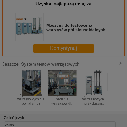
Uzyskaj najlepszą cenę za
Maszyna do testowania
wstrząsów pół sinusoidalnych,
sprzęt do testów uderzeniowych
Łatwa obsługa
Kontyntynuj
System testów wstrząsowych
Jeszcze
System badań
Urządzenie do
System badań
IEC 6
wstrząsowych dla
badania
wstrząsowych
Syst
pół fal sinus
wstrząsów dla
przy dużym
testow
akumulatorów
przyspieszeniu
wstrz
pojazdów
mechani
elektrycznych
do testu 
Zmień język
akumulat
* 60 Ta
Polish