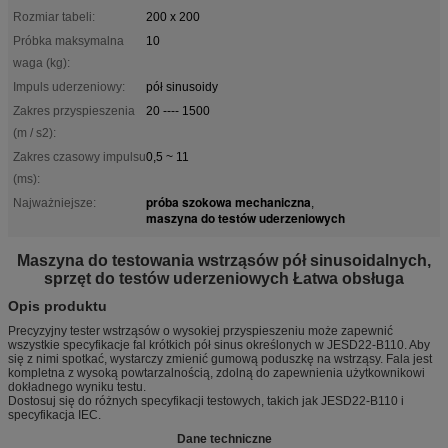
Rozmiar tabeli:
200 x 200
Próbka maksymalna
10
waga (kg):
Impuls uderzeniowy:
pół sinusoidy
Zakres przyspieszenia
20 ---- 1500
(m / s2):
Zakres czasowy impulsu
0,5 ~ 11
(ms):
próba szokowa mechaniczna
Najważniejsze:
,
maszyna do testów uderzeniowych
Maszyna do testowania wstrząsów pół sinusoidalnych,
sprzęt do testów uderzeniowych Łatwa obsługa
Opis produktu
Precyzyjny tester wstrząsów o wysokiej przyspieszeniu może zapewnić
wszystkie specyfikacje fal krótkich pół sinus określonych w JESD22-B110. Aby
się z nimi spotkać, wystarczy zmienić gumową poduszkę na wstrząsy. Fala jest
kompletna z wysoką powtarzalnością, zdolną do zapewnienia użytkownikowi
dokładnego wyniku testu.
Dostosuj się do różnych specyfikacji testowych, takich jak JESD22-B110 i
specyfikacja IEC.
Dane techniczne