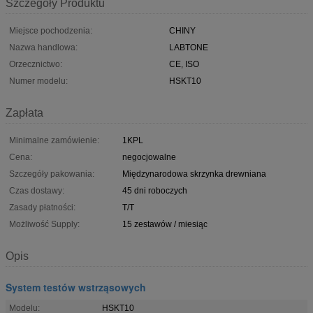
Szczegóły Produktu
Miejsce pochodzenia:
CHINY
Nazwa handlowa:
LABTONE
Orzecznictwo:
CE, ISO
Numer modelu:
HSKT10
Zapłata
Minimalne zamówienie:
1KPL
Cena:
negocjowalne
Szczegóły pakowania:
Międzynarodowa skrzynka drewniana
Czas dostawy:
45 dni roboczych
Zasady płatności:
T/T
Możliwość Supply:
15 zestawów / miesiąc
Opis
System testów wstrząsowych
Modelu:
HSKT10