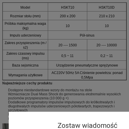
Model
HSKT10
HSKT10D
Rozmiar stołu (mm)
200 x 200
210 x 210
Próbka maksymalna waga
10
10
(kg)
Impuls uderzeniowy
Pół-sinus
Zakres przyspieszenia (m /
20 ---- 1500
20 ---- 10000
s2)
Zakres czasowy impulsu
0,5 ~ 11
0,2 ~ 11
(ms)
Baza sejsmiczna
Urządzenie pneumatyczne sprężynowe
AC220V 50Hz 5A Ciśnienie powietrza: ponad
Wymagania użytkowe
0,5Mpa
Najważniejsze cechy produktu
Dostępne niestandardowe wzory do montażu na stole
Wzmacniacze Dual Mass Shock do generowania ekstremalnie wysokich
poziomów przyspieszenia (10 000 g +)
Dodatkowe programatory impulsów impulsowych do krótkotrwałych i
długotrwałych impulsów uderzeniowych półotwartych, trapezowych i
szczytowych
Dane partnera testowego Akwizycja i oprzyrządowanie do gromadzenia i
analizy danych
Zostaw wiadomość