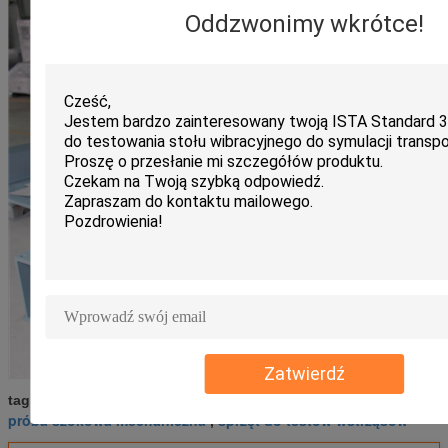
Oddzwonimy wkrótce!
Zatwierdź
maszyna do testów wstrząsów
tagi:
,
próba szokowa mechaniczna
sprzęt do testów wstrząsów
,