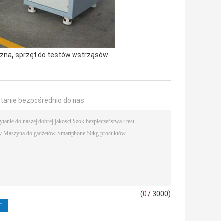
,
czna
sprzęt do testów wstrząsów
ytanie bezpośrednio do nas
(
0
/ 3000)