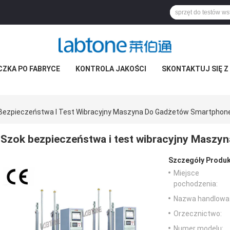
CZKA PO FABRYCE
KONTROLA JAKOŚCI
SKONTAKTUJ SIĘ Z
Bezpieczeństwa I Test Wibracyjny Maszyna Do Gadżetów Smartphon
Szok bezpieczeństwa i test wibracyjny Masz
Szczegóły Produk
Miejsce
pochodzenia:
Nazwa handlowa
Orzecznictwo:
Numer modelu: