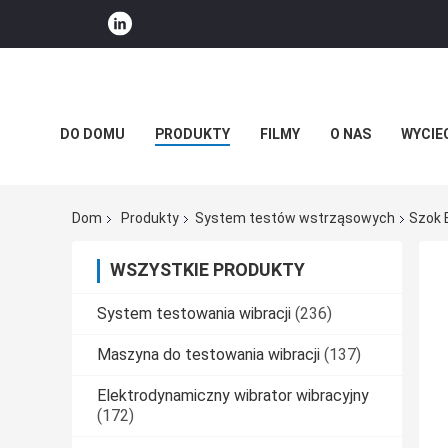
DO DOMU
PRODUKTY
FILMY
O NAS
WYCIE
WIADOMOŚCI FIRMOWE
Dom
Produkty
System testów wstrząsowych
Szok 
WSZYSTKIE PRODUKTY
System testowania wibracji
(236)
Maszyna do testowania wibracji
(137)
Elektrodynamiczny wibrator wibracyjny
(172)