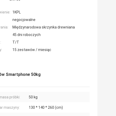
ienie:
1KPL
negocjowalne
ania:
Międzynarodowa skrzynka drewniana
45 dni roboczych
:
T/T
y:
15 zestawów / miesiąc
tów Smartphone 50kg
masa próbki:
50 kg
ar maszyny:
130 * 140 * 260 (cm)