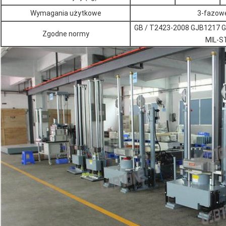
Wymagania użytkowe
3-fazowe
GB / T2423-2008 GJB1217 G
Zgodne normy
MIL-S