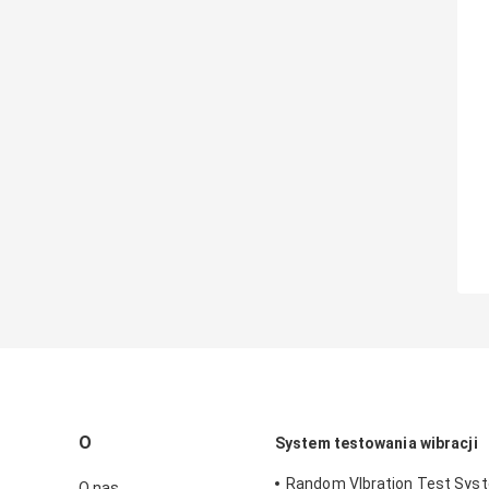
O
System testowania wibracji
Random VIbration Test Syst
O nas