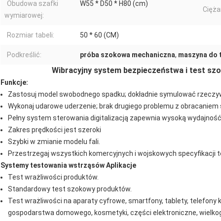
Obudowa szafki
W55 * D50 * H80 (cm)
Cięża
wymiarowej:
Rozmiar tabeli:
50 * 60 (CM)
Podkreślić:
próba szokowa mechaniczna
,
maszyna do 
Wibracyjny system bezpieczeństwa i test s
Funkcje:
Zastosuj model swobodnego spadku; dokładnie symulować rzeczyw
Wykonaj udarowe uderzenie; brak drugiego problemu z obracaniem 
Pełny system sterowania digitalizacją zapewnia wysoką wydajność
Zakres prędkości jest szeroki
Szybki w zmianie modelu fali.
Przestrzegaj wszystkich komercyjnych i wojskowych specyfikacji 
Systemy testowania wstrząsów Aplikacje
Test wrażliwości produktów.
Standardowy test szokowy produktów.
Test wrażliwości na aparaty cyfrowe, smartfony, tablety, telefon
gospodarstwa domowego, kosmetyki, części elektroniczne, wielkog