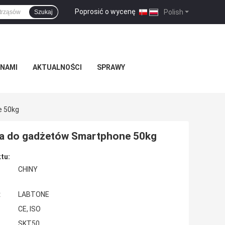
Poprosić o wycenę
|
Polish
Szukaj
 NAMI
AKTUALNOŚCI
SPRAWY
e 50kg
yna do gadżetów Smartphone 50kg
tu:
CHINY
:
LABTONE
CE, ISO
SKT50