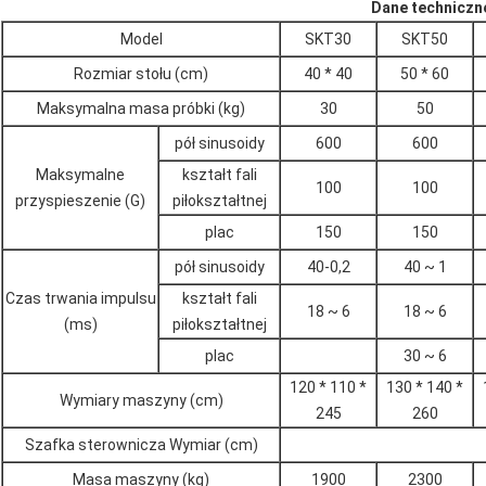
Dane techniczn
Model
SKT30
SKT50
Rozmiar stołu (cm)
40 * 40
50 * 60
Maksymalna masa próbki (kg)
30
50
pół sinusoidy
600
600
Maksymalne
kształt fali
100
100
przyspieszenie (G)
piłokształtnej
plac
150
150
pół sinusoidy
40-0,2
40 ~ 1
Czas trwania impulsu
kształt fali
18 ~ 6
18 ~ 6
(ms)
piłokształtnej
plac
30 ~ 6
120 * 110 *
130 * 140 *
Wymiary maszyny (cm)
245
260
Szafka sterownicza Wymiar (cm)
Masa maszyny (kg)
1900
2300