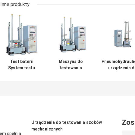
Inne produkty
Test baterii
Maszyna do
Pneumohydrauli
System testu
testowania
urządzenia d
wstrząsów
wstrząsów do
badania udarno
mechanicznych
medycznego
udarowych d
dla półsinusoidy
sprzętu
przemysłu z
150g, 6ms, 50g,
elektrycznego
standardem I
11ms
IEC60601-1-11-
2015
Zos
Urządzenia do testowania szoków
mechanicznych
em spełnia