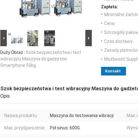
Zapłata:
Minimalne zamów
Cena:
Szczegóły pakow
Czas dostawy:
Zasady płatności
Duży Obraz :
Szok bezpieczeństwa i test
wibracyjny Maszyna do gadżetów
Możliwość Suppl
Smartphone 50kg
Kontakt
Szok bezpieczeństwa i test wibracyjny Maszyna do gadże
Opis
Nazwa produktu:
Maszyna do testowania wibracji
Max. 
Max. przyśpieszenie:
Pół sinus: 600G
Wymi