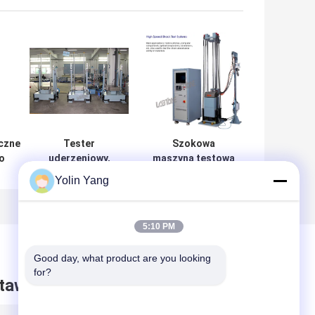
czne
Tester
Szokowa
o
uderzeniowy,
maszyna testowa
ści
system testu
z podwójnym
Yolin Yang
la
uderzeniowego
wzmacniaczem
e
akumulatora i
amortyzatora
EC
elektroniki o
Wykonaj pół
5:10 PM
ładowności 30 kg
sinusa 10000G
0,2ms
Good day, what product are you looking 
for?
taw wiadomość