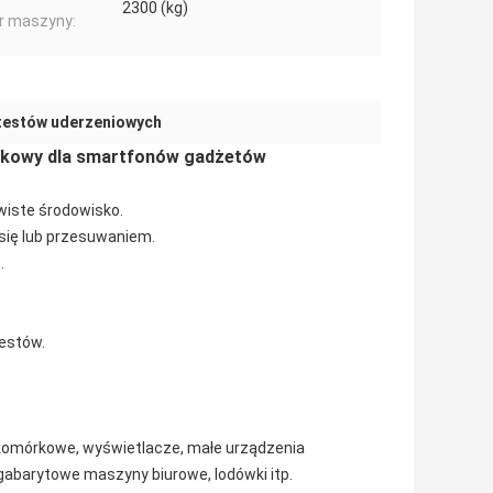
2300 (kg)
r maszyny:
testów uderzeniowych
zokowy dla smartfonów gadżetów
iste środowisko.
się lub przesuwaniem.
.
testów.
y komórkowe, wyświetlacze, małe urządzenia
abarytowe maszyny biurowe, lodówki itp.