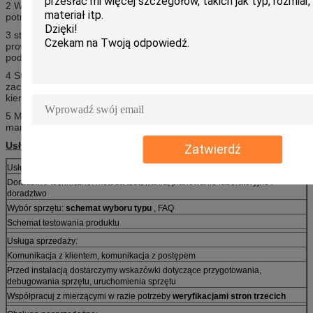
2 Wysokość podnoszenia może być dowolnie dostosowywana do
potrzeb różnych użytkowników;
3 stanowisko zerowe swobodnie opadające przyjmuje urządzenie
prowadzące z dwoma szynami dla stabilnej i niezawodnej operacji
podnoszenia;
4 Stojak testowy swobodnie opadający może uzyskać testy upadku
zaciśnięcia dla powierzchni, krawędzi i narożników próbki w różnych
kierunkach;
5 Maszyna musi być umieszczona tylko na płaskiej powierzchni z
marmuru lub betonu, do montażu, bez specjalnego fundamentu.
Usługa Labtone
Zatwierdź
Usługa przedsprzedażna:
Doradztwo techniczne: metoda testowania, planowanie laboratoryjne i
doradztwo
Wybór sprzętu:
schemat wyboru typu
, FAQ
Schemat testowania produktu
Usługa sprzedaży:
Komunikacja z klientem, komunikacja z postępem
Przed instalacją dostarczymy wskazówki dotyczące przygotowania,
debugowania sprzętu, uruchomienia sprzętu
Współpracuj z mierzącymi w razie potrzeby
weryfikacjami stron trzecich