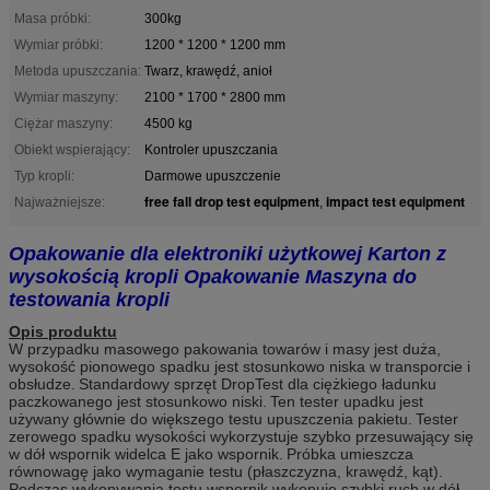
Masa próbki:
300kg
Wymiar próbki:
1200 * 1200 * 1200 mm
Metoda upuszczania:
Twarz, krawędź, anioł
Wymiar maszyny:
2100 * 1700 * 2800 mm
Ciężar maszyny:
4500 kg
Obiekt wspierający:
Kontroler upuszczania
Typ kropli:
Darmowe upuszczenie
free fall drop test equipment
impact test equipment
Najważniejsze:
,
Opakowanie dla elektroniki użytkowej Karton z
wysokością kropli Opakowanie Maszyna do
testowania kropli
Opis produktu
W przypadku masowego pakowania towarów i masy jest duża,
wysokość pionowego spadku jest stosunkowo niska w transporcie i
obsłudze.
Standardowy sprzęt DropTest dla ciężkiego ładunku
paczkowanego jest stosunkowo niski.
Ten tester upadku jest
używany głównie do większego testu upuszczenia pakietu.
Tester
zerowego spadku wysokości wykorzystuje szybko przesuwający się
w dół wspornik widelca E jako wspornik.
Próbka umieszcza
równowagę jako wymaganie testu (płaszczyzna, krawędź, kąt).
Podczas wykonywania testu wspornik wykonuje szybki ruch w dół,