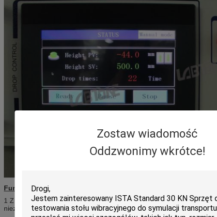
Zostaw wiadomość
Oddzwonimy wkrótce!
Funkcje i funkcje
1 Z górnym i dolnym limitem przesunięcia, bezpieczeństwo i
niezawodność;