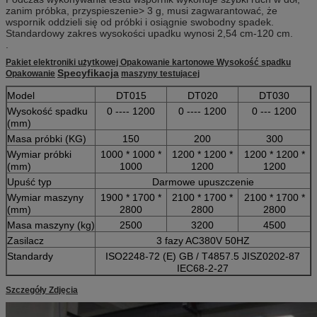
zanim próbka, przyspieszenie> 3 g, musi zagwarantować, że
wspornik oddzieli się od próbki i osiągnie swobodny spadek.
Standardowy zakres wysokości upadku wynosi 2,54 cm-120 cm.
.
Pakiet elektroniki użytkowej Opakowanie kartonowe Wysokość spadku
Specyfikacja
Opakowanie
maszyny testującej
Model
DT015
DT020
DT030
Wysokość spadku
0 ---- 1200
0 ---- 1200
0 --- 1200
(mm)
Masa próbki (KG)
150
200
300
Wymiar próbki
1000 * 1000 *
1200 * 1200 *
1200 * 1200 *
(mm)
1000
1200
1200
Upuść typ
Darmowe upuszczenie
Wymiar maszyny
1900 * 1700 *
2100 * 1700 *
2100 * 1700 *
(mm)
2800
2800
2800
Masa maszyny (kg)
2500
3200
4500
Zasilacz
3 fazy AC380V 50HZ
Standardy
ISO2248-72 (E) GB / T4857.5 JISZ0202-87
IEC68-2-27
Szczegóły Zdjęcia