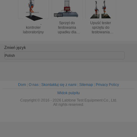
Przenośny
Sprzęt do
Upuść tester
Testator 
kontroler
testowania
sprzętu do
laboratory
laboratorijny
upadku dla
testowania
sterow
narożników,
upuszczania
uchwyt
boków i krawędzi
pakietu
regulacją 
opakowania z
pudełkowego ze
w ce
Zmień język
ISTA 1A 2A
standardem ISTA
dokładn
wysokoś
Polish
rozmiaru 
800x800x
Dom
|
O nas
|
Skontaktuj się z nami
|
Sitemap
|
Privacy Policy
Widok pulpitu
Copyright © 2016 - 2026 Labtone Test Equipment Co., Ltd.
All rights reserved.