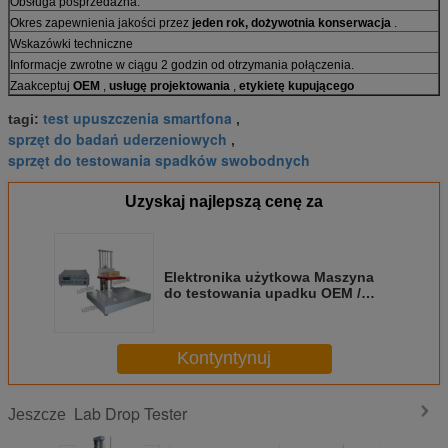
Obsługa posprzedażna:
Okres zapewnienia jakości przez
jeden rok, dożywotnia konserwacja
.
Wskazówki techniczne
Informacje zwrotne w ciągu 2 godzin od otrzymania połączenia.
Zaakceptuj
OEM
,
usługę projektowania
,
etykietę kupującego
test upuszczenia smartfona
tagi:
,
sprzęt do badań uderzeniowych
,
sprzęt do testowania spadków swobodnych
Uzyskaj najlepszą cenę za
Elektronika użytkowa Maszyna
do testowania upadku OEM /
ODM Akceptowalna
Kontyntynuj
Lab Drop Tester
Jeszcze