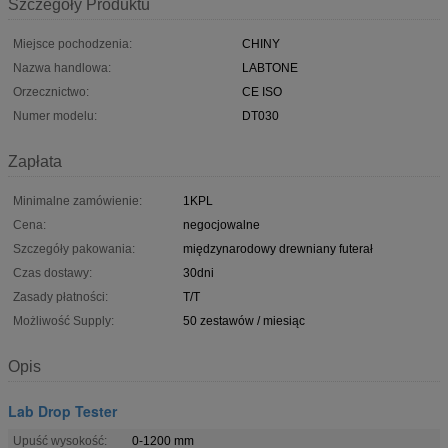
Szczegóły Produktu
Miejsce pochodzenia:
CHINY
Nazwa handlowa:
LABTONE
Orzecznictwo:
CE ISO
Numer modelu:
DT030
Zapłata
Minimalne zamówienie:
1KPL
Cena:
negocjowalne
Szczegóły pakowania:
międzynarodowy drewniany futerał
Czas dostawy:
30dni
Zasady płatności:
T/T
Możliwość Supply:
50 zestawów / miesiąc
Opis
Lab Drop Tester
Upuść wysokość:
0-1200 mm