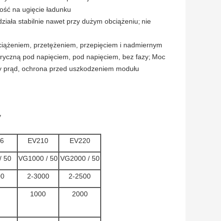
łość na ugięcie ładunku
ziała stabilnie nawet przy dużym obciążeniu;
nie
iążeniem, przetężeniem, przepięciem i nadmiernym
tryczną pod napięciem, pod napięciem, bez fazy;
Moc
ały prąd, ochrona przed uszkodzeniem modułu
y
6
EV210
EV220
/ 50
VG1000 / 50
VG2000 / 50
00
2-3000
2-2500
1000
2000