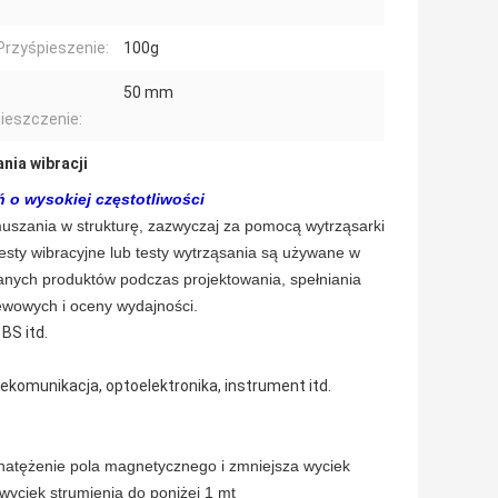
Przyśpieszenie:
100g
50 mm
ieszczenie:
nia wibracji
 o wysokiej częstotliwości
uszania w strukturę, zazwyczaj za pomocą wytrząsarki
esty wibracyjne lub testy wytrząsania są używane w
owanych produktów podczas projektowania, spełniania
iewowych i oceny wydajności.
 BS itd.
lekomunikacja, optoelektronika, instrument itd.
atężenie pola magnetycznego i zmniejsza wyciek
yciek strumienia do poniżej 1 mt