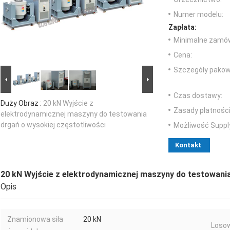
Numer modelu:
Zapłata:
Minimalne zamów
Cena:
Szczegóły pakow
Czas dostawy:
Duży Obraz :
20 kN Wyjście z
Zasady płatności
elektrodynamicznej maszyny do testowania
drgań o wysokiej częstotliwości
Możliwość Suppl
Kontakt
20 kN Wyjście z elektrodynamicznej maszyny do testowania
Opis
Znamionowa siła
20 kN
Losow