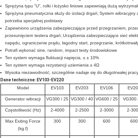
Sprężyna typu "U", rolki i łożysko liniowe zapewniają dużą wytrzyma
Sprężyna pneumatyczna służy do izolacji drgań;
System wibracyjny d
potrzeba specjalnej podstawy
Zapewniono urządzenia zabezpieczające przed przegrzaniem, przec
przesunięciem testera drgań;
Urządzenia zabezpieczające sieć elek
napędu, ograniczenie prądu, łagodny start, przegrzanie, krótkotrw
Potrafi wykonać sine, random, impact testy środowiskowe
Ten system wymaga fluktuacji napięcia, ≤ ± 10%
Ten system wymaga rezystancji uziemienia ≤ 4Ω
Wysoka niezawodność, szczególnie nadaje się do długotrwałej prac
Dane techniczne:
EV103-EV220
Model
EV103
EV203
EV106
EV20
Generator wibracji
VG300 / 25
VG300 / 40
VG600 / 25
VG300 
Częstotliwość (Hz)
2-4000
2-2500
2-3000
2-30
Max Exiting Force
300
300
600
600
(kg.f)