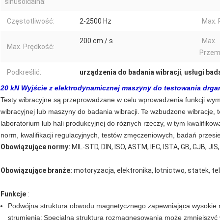
sinusoidalna:
Częstotliwość:
2-2500 Hz
Max. 
200 cm / s
Max.
Max. Prędkość:
Przem
Podkreślić:
urządzenia do badania wibracji
,
usługi bada
20 kN Wyjście z elektrodynamicznej maszyny do testowania drgań
Testy wibracyjne są przeprowadzane w celu wprowadzenia funkcji wym
wibracyjnej lub maszyny do badania wibracji.
Te wzbudzone wibracje, t
laboratorium lub hali produkcyjnej do różnych rzeczy, w tym kwalifik
norm, kwalifikacji regulacyjnych, testów zmęczeniowych, badań przes
Obowiązujące normy:
MIL-STD, DIN, ISO, ASTM, IEC, ISTA, GB, GJB, JIS,
Obowiązujące branże:
motoryzacja, elektronika, lotnictwo, statek, te
Funkcje
:
Podwójna struktura obwodu magnetycznego zapewniająca wysokie n
strumienia;
Specjalna struktura rozmagnesowania może zmniejszyć w