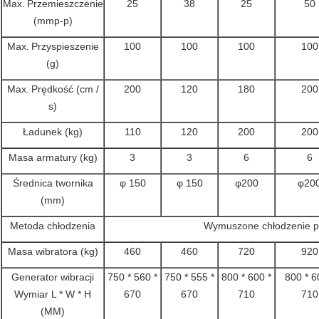
Max.
Przemieszczenie
25
38
25
50
(mmp-p)
Max.
Przyspieszenie
100
100
100
100
(g)
Max.
Prędkość (cm /
200
120
180
200
s)
Ładunek (kg)
110
120
200
200
Masa armatury (kg)
3
3
6
6
Średnica twornika
φ 150
φ 150
φ200
φ20
(mm)
Metoda chłodzenia
Wymuszone chłodzenie p
Masa wibratora (kg)
460
460
720
920
Generator wibracji
750 * 560 *
750 * 555 *
800 * 600 *
800 * 6
Wymiar L * W * H
670
670
710
710
(MM)