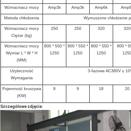
Wzmacniacz mocy
Amp3k
Amp3k
Amp6k
Amp6
Metoda chłodzenia
Wymuszone chłodzenie p
Wzmacniacz mocy
250
250
320
320
Ciężar (kg)
Wzmacniacz mocy
800 * 550 *
800 * 550 *
800 * 550 *
800 * 5
Wymiar L * W * H
1250
1250
1250
125
(MM)
Użyteczność
3-fazowe AC380V ± 10
Wymagania
Pojemność kruszywa
8
9
18
20
(KW)
Szczegółowe zdjęcia: