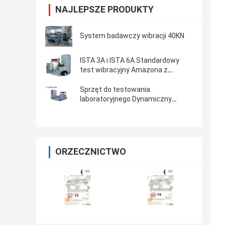
NAJLEPSZE PRODUKTY
System badawczy wibracji 40KN
ISTA 3A i ISTA 6A Standardowy
test wibracyjny Amazona z
kontrolerem 8-CH
Sprzęt do testowania
laboratoryjnego Dynamiczny
wibrator do testowania drgań
części samochodowych
ORZECZNICTWO