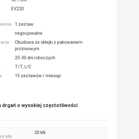
EV220
ienie:
1 zestaw
negocjowalne
ania:
Obudowa ze sklejki z pakowaniem
próżniowym
25-30 dni roboczych
:
T/T, L/C
y:
15 zestawów / miesiąc
 drgań o wysokiej częstotliwości
20 kN
a siła: