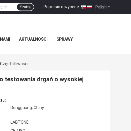
Poprosić o wycenę
|
Polish
Szukaj
 NAMI
AKTUALNOŚCI
SPRAWY
 Częstotliwości
o testowania drgań o wysokiej
tu:
Dongguang, Chiny
:
LABTONE
CE / ISO