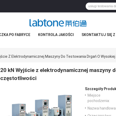
CZKA PO FABRYCE
KONTROLA JAKOŚCI
SKONTAKTUJ SIĘ Z
jście Z Elektrodynamicznej Maszyny Do Testowania Drgań O Wysokiej
20 kN Wyjście z elektrodynamicznej maszyny d
częstotliwości
Szczegóły Produk
Miejsce
pochodzenia:
Nazwa handlowa
Orzecznictwo: