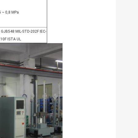
5 ~ 0,8 MPa
GJB548 MIL-STD-202F IEC-
810F ISTA UL