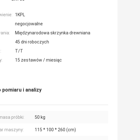
ienie:
1KPL
negocjowalne
ania:
Międzynarodowa skrzynka drewniana
45 dni roboczych
:
T/T
y:
15 zestawów / miesiąc
pomiaru i analizy
masa próbki:
50 kg
ar maszyny:
115 * 100 * 260 (cm)