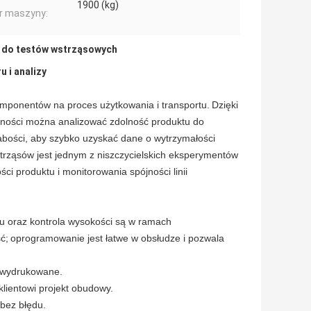
1900 (kg)
r maszyny:
 do testów wstrząsowych
 i analizy
omponentów na proces użytkowania i transportu.
Dzięki
alności można analizować zdolność produktu do
łabości, aby szybko uzyskać dane o wytrzymałości
trząsów jest jednym z niszczycielskich eksperymentów
i produktu i monitorowania spójności linii
mu oraz kontrola wysokości są w ramach
ć;
oprogramowanie jest łatwe w obsłudze i pozwala
i wydrukowane.
lientowi projekt obudowy.
 bez błędu.