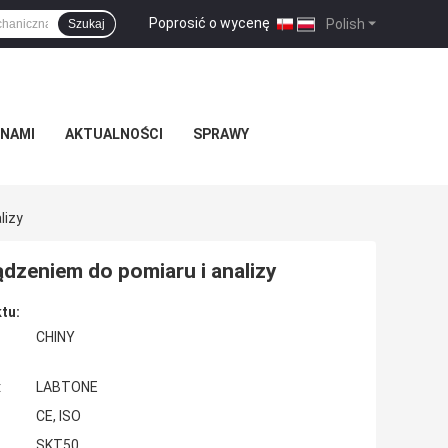
Poprosić o wycenę
|
Polish
Szukaj
 NAMI
AKTUALNOŚCI
SPRAWY
lizy
ądzeniem do pomiaru i analizy
tu:
CHINY
:
LABTONE
CE, ISO
SKT50