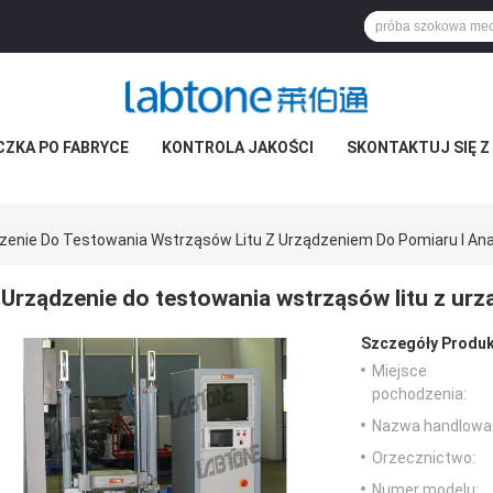
CZKA PO FABRYCE
KONTROLA JAKOŚCI
SKONTAKTUJ SIĘ Z
zenie Do Testowania Wstrząsów Litu Z Urządzeniem Do Pomiaru I Ana
Urządzenie do testowania wstrząsów litu z urz
Szczegóły Produk
Miejsce
pochodzenia:
Nazwa handlowa
Orzecznictwo:
Numer modelu: