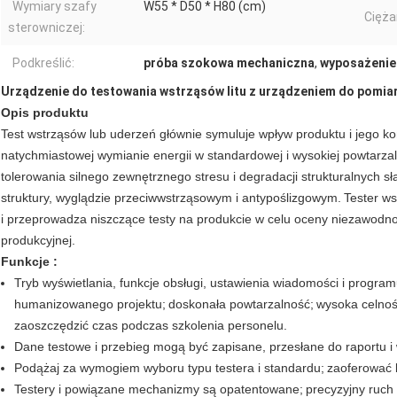
Wymiary szafy
W55 * D50 * H80 (cm)
Cięża
sterowniczej:
Podkreślić:
próba szokowa mechaniczna
,
wyposażenie
Urządzenie do testowania wstrząsów litu z urządzeniem do pomiaru
Opis produktu
Test wstrząsów lub uderzeń głównie symuluje wpływ produktu i jego k
natychmiastowej wymianie energii w standardowej i wysokiej powtarz
tolerowania silnego zewnętrznego stresu i degradacji strukturalnych s
struktury, wyglądzie przeciwwstrząsowym i antypoślizgowym.
Tester ws
i przeprowadza niszczące testy na produkcie w celu oceny niezawodnośc
produkcyjnej.
Funkcje :
Tryb wyświetlania, funkcje obsługi, ustawienia wiadomości i progra
humanizowanego projektu;
doskonała powtarzalność;
wysoka celnoś
zaoszczędzić czas podczas szkolenia personelu.
Dane testowe i przebieg mogą być zapisane, przesłane do raportu 
Podążaj za wymogiem wyboru typu testera i standardu;
zaoferować k
Testery i powiązane mechanizmy są opatentowane;
precyzyjny ruch