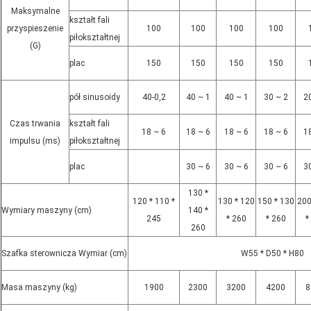
Maksymalne
kształt fali
przyspieszenie
100
100
100
100
piłokształtnej
(G)
plac
150
150
150
150
pół sinusoidy
40-0,2
40 ~ 1
40 ~ 1
30 ~ 2
2
Czas trwania
kształt fali
18 ~ 6
18 ~ 6
18 ~ 6
18 ~ 6
1
impulsu (ms)
piłokształtnej
plac
30 ~ 6
30 ~ 6
30 ~ 6
3
130 *
120 * 110 *
130 * 120
150 * 130
200
Wymiary maszyny (cm)
140 *
245
* 260
* 260
*
260
Szafka sterownicza Wymiar (cm)
W55 * D50 * H80
Masa maszyny (kg)
1900
2300
3200
4200
8