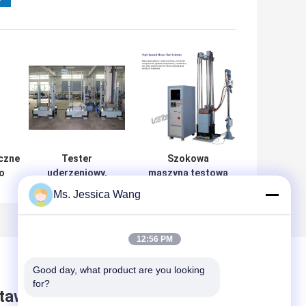
czne
Tester
Szokowa
o
uderzeniowy,
maszyna testowa
ści
system testu
z podwójnym
Ms. Jessica Wang
la
uderzeniowego
wzmacniaczem
e
akumulatora i
amortyzatora
EC
elektroniki o
Wykonaj pół
12:56 PM
ładowności 30 kg
sinusa 10000G
0,2ms
Good day, what product are you looking 
for?
taw wiadomość