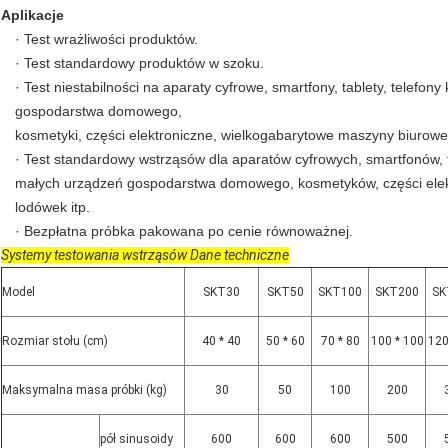
Aplikacje
· Test wrażliwości produktów.
· Test standardowy produktów w szoku.
· Test niestabilności na aparaty cyfrowe, smartfony, tablety, telefo
gospodarstwa domowego,
kosmetyki, części elektroniczne, wielkogabarytowe maszyny biurowe,
· Test standardowy wstrząsów dla aparatów cyfrowych, smartfonów, 
małych urządzeń gospodarstwa domowego, kosmetyków, części elek
lodówek itp.
· Bezpłatna próbka pakowana po cenie równoważnej.
Systemy testowania wstrząsów
Dane techniczne
Model
SKT30
SKT50
SKT100
SKT200
SK
Rozmiar stołu (cm)
40 * 40
50 * 60
70 * 80
100 * 100
120
Maksymalna masa próbki (kg)
30
50
100
200
pół sinusoidy
600
600
600
500