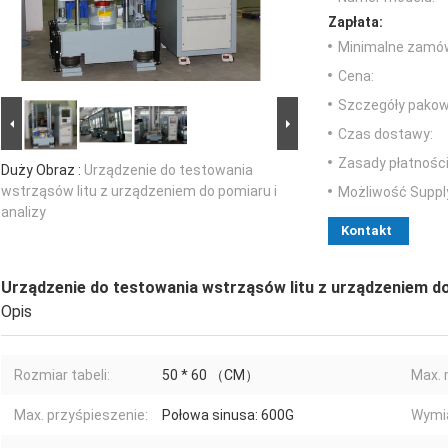
Zapłata:
Minimalne zamów
Cena:
Szczegóły pakow
Czas dostawy:
Zasady płatności
Duży Obraz :
Urządzenie do testowania
wstrząsów litu z urządzeniem do pomiaru i
Możliwość Suppl
analizy
Kontakt
Urządzenie do testowania wstrząsów litu z urządzeniem do 
Opis
Rozmiar tabeli:
50 * 60 （CM）
Max. 
Max. przyśpieszenie:
Połowa sinusa: 600G
Wymi