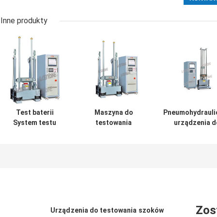
Inne produkty
Test baterii
Maszyna do
Pneumohydrauli
System testu
testowania
urządzenia d
wstrząsów
wstrząsów do
badania udarno
mechanicznych
medycznego
udarowych d
dla półsinusoidy
sprzętu
przemysłu z
150g, 6ms, 50g,
elektrycznego
standardem I
11ms
IEC60601-1-11-
2015
Zos
Urządzenia do testowania szoków