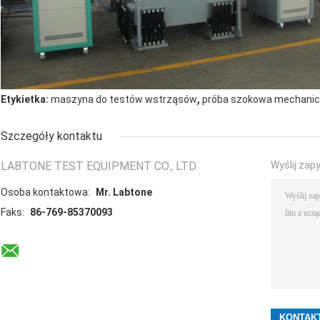
,
Etykietka:
maszyna do testów wstrząsów
próba szokowa mechani
Szczegóły kontaktu
LABTONE TEST EQUIPMENT CO., LTD
Wyślij zap
Osoba kontaktowa:
Mr. Labtone
Faks:
86-769-85370093