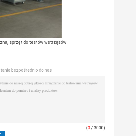
,
czna
sprzęt do testów wstrząsów
ytanie bezpośrednio do nas
(
0
/ 3000)