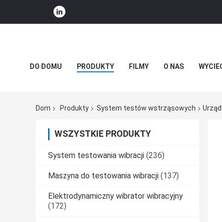
DO DOMU
PRODUKTY
FILMY
O NAS
WYCIE
WIADOMOŚCI FIRMOWE
Dom
Produkty
System testów wstrząsowych
Urząd
WSZYSTKIE PRODUKTY
System testowania wibracji
(236)
Maszyna do testowania wibracji
(137)
Elektrodynamiczny wibrator wibracyjny
(172)