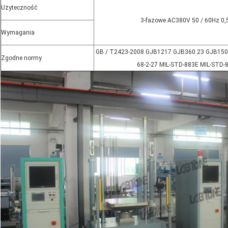
Użyteczność
3-fazowe AC380V 50 / 60Hz 0,
Wymagania
GB / T2423-2008 GJB1217 GJB360.23 GJB150 
Zgodne normy
68-2-27 MIL-STD-883E MIL-STD-