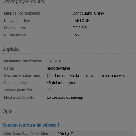
Szczegóły Produktu
Miejsce pochodzenia:
Dongguang, Chiny
Nazwa handlowa:
LABTONE
Orzecznictwo:
CE / ISO
Numer modelu:
EV203
Zapłata
Minimalne zamówienie:
1 zestaw
Cena:
negocjowalne
Szczegóły pakowania:
Obudowa ze sklejki z pakowaniem próżniowym
Czas dostawy:
45 dni roboczych
Zasady płatności:
T/T, L/C
Możliwość Supply:
15 zestawów / miesiąc
Opis
System testowania wibracji
Max.
Max.
Sine Force
Sine
300 kg. F