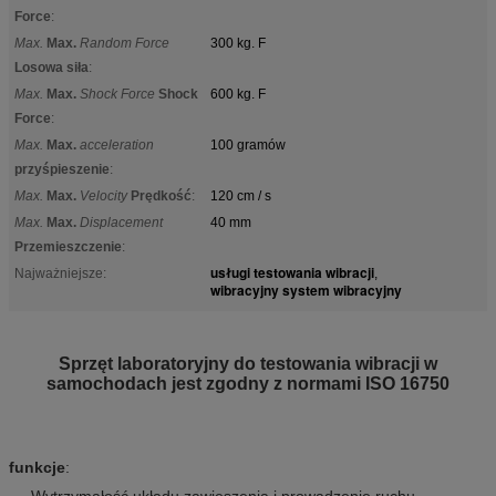
Force
:
Max.
Max.
Random Force
300 kg. F
Losowa siła
:
Max.
Max.
Shock Force
Shock
600 kg. F
Force
:
Max.
Max.
acceleration
100 gramów
przyśpieszenie
:
Max.
Max.
Velocity
Prędkość
:
120 cm / s
Max.
Max.
Displacement
40 mm
Przemieszczenie
:
usługi testowania wibracji
Najważniejsze:
,
wibracyjny system wibracyjny
Sprzęt laboratoryjny do testowania wibracji w
samochodach jest zgodny z normami ISO 16750
funkcje
:
Wytrzymałość układu zawieszenia i prowadzenie ruchu