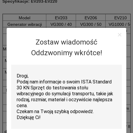
Specyfikacje:
EV203-EV220
Model
EV203
EV206
EV210
Generator wibracji
VG300 / 40
VG300 / 50
VG1000 / 50
Częstotliwość (Hz)
1-2500
1-3000
1-3000
Maksymalna siła
300
600
1000
Zostaw wiadomość
wyjściowa (kg.f)
Maks.Przemieszczenie
51
51
40
Oddzwonimy wkrótce!
(mmp-p)
Maks.Przyspieszenie
100
100
100
(g)
Maks.Prędkość (cm /
120
200
200
s)
Ładowność (kg)
120
200
300
Masa armatury (kg)
3
6
10
Średnica twornika
φ150
φ200
φ240
(mm)
Metoda chłodzenia
Chłodzenie wymuszonym obiegiem p
Masa generatora
460
920
1100
wibracji (kg)
Wymiar generatora
750 * 555 * 670
800 * 600 * 710
845 * 685 * 84
drgań L * W * H (MM)