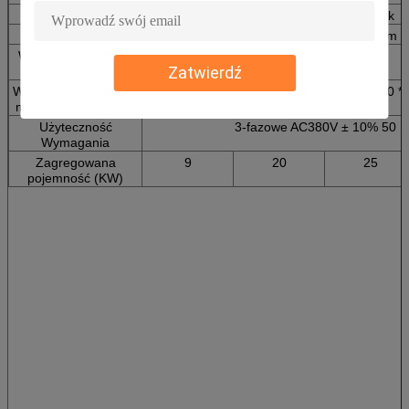
Wzmacniacz mocy
Amp3k
Amp6k
Amp12k
Metoda chłodzenia
Chłodzenie wymuszonym obiegiem p
Waga wzmacniacza
250
320
350
Zatwierdź
mocy (kg)
Wymiar wzmacniacza
800 * 550 *
800 * 550 *
800 * 550 *
mocy L * W * H (MM)
1250
1250
1520
Użyteczność
3-fazowe AC380V ± 10% 50 H
Wymagania
Zagregowana
9
20
25
pojemność (KW)